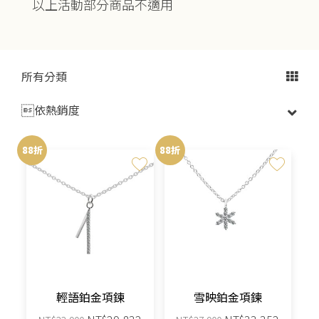
以上活動部分商品不適用
所有分類

88折
88折
輕語鉑金項鍊
雪映鉑金項鍊
原
目
原
目