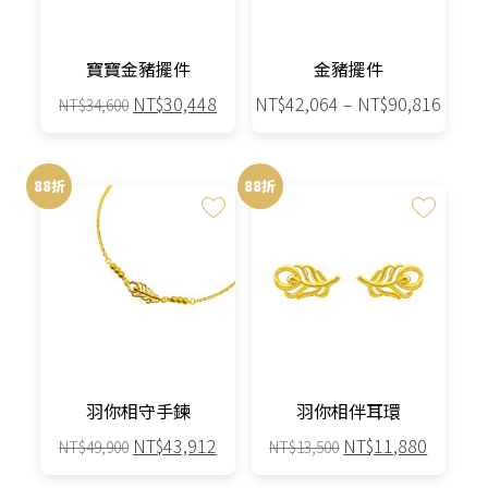
寶寶金豬擺件
金豬擺件
原
目
價
NT$
30,448
NT$
42,064
–
NT$
90,816
NT$
34,600
始
前
格
此
價
價
範
產
格：
格：
圍：
88折
88折
品
NT$34,600。
NT$30,448。
NT$42
有
到
多
NT$90
種
款
式。
可
在
產
羽你相守手鍊
羽你相伴耳環
品
原
目
原
目
NT$
43,912
NT$
11,880
NT$
49,900
NT$
13,500
頁
始
前
始
前
面