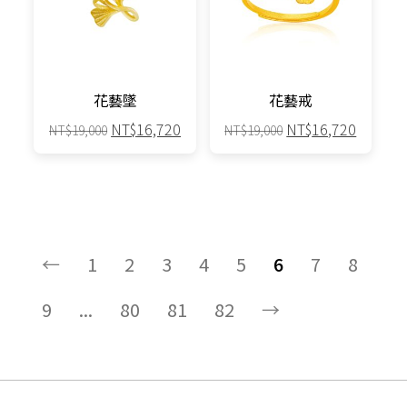
款
式。
可
在
產
花藝墜
花藝戒
品
原
目
原
目
NT$
16,720
NT$
16,720
NT$
19,000
NT$
19,000
頁
始
前
始
前
面
價
價
價
價
選
格：
格：
格：
格：
擇
NT$19,000。
NT$16,720。
NT$19,000。
NT$16,
選
項
←
1
2
3
4
5
6
7
8
9
...
80
81
82
→