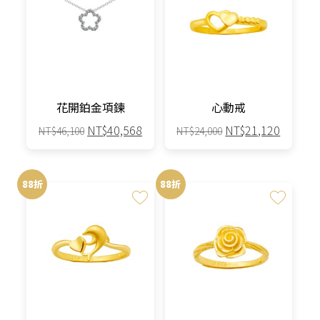
花開鉑金項鍊
心動戒
原
目
原
目
NT$
40,568
NT$
21,120
NT$
46,100
NT$
24,000
始
前
始
前
價
價
價
價
格：
格：
格：
格：
88折
88折
NT$46,100。
NT$40,568。
NT$24,000。
NT$21,