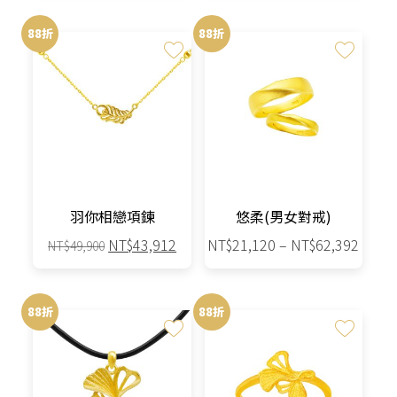
價
價
價
價
選
格：
格：
格：
格：
88折
88折
擇
NT$49,900。
NT$43,912。
NT$13,500。
NT$11,
選
項
羽你相戀項鍊
悠柔(男女對戒)
原
目
價
NT$
43,912
NT$
21,120
–
NT$
62,392
NT$
49,900
始
前
格
此
價
價
範
產
格：
格：
圍：
88折
88折
品
NT$49,900。
NT$43,912。
NT$21
有
到
多
NT$62
種