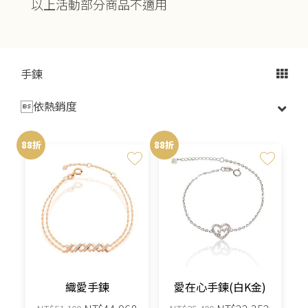
以上活動部分商品不適用
手鍊

88折
88折
織愛手鍊
愛在心手鍊(白K金)
原
目
原
目