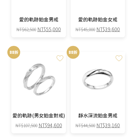
愛的軌跡鉑金男戒
愛的軌跡鉑金女戒
原
目
原
目
NT$
55,000
NT$
39,600
NT$
62,500
NT$
45,000
始
前
始
前
此
此
價
價
價
價
產
產
格：
格：
格：
格：
88折
88折
品
品
NT$62,500。
NT$55,000。
NT$45,000。
NT$39,
有
有
多
多
種
種
款
款
式。
式。
可
可
在
在
產
產
愛的軌跡(男女鉑金對戒)
靜水深流鉑金男戒
品
品
原
目
原
目
NT$
94,600
NT$
39,160
NT$
107,500
NT$
44,500
頁
頁
始
前
始
前
面
面
此
此