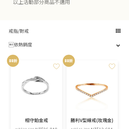
以上活動部分商品不適用
戒指/對戒

88折
88折
相守鉑金戒
勝利V型線戒(玫瑰金)
原
目
原
目