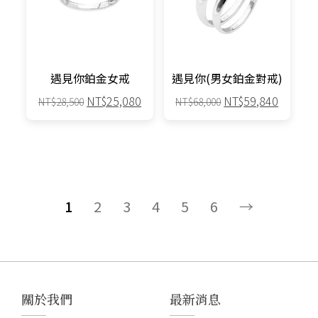
款
款
式。
式。
可
可
在
在
產
產
遇見你鉑金女戒
遇見你(男女鉑金對戒)
品
品
原
目
原
目
NT$
25,080
NT$
59,840
NT$
28,500
NT$
68,000
頁
頁
始
前
始
前
面
面
此
此
價
價
價
價
選
選
產
產
格：
格：
格：
格：
擇
擇
品
品
NT$28,500。
NT$25,080。
NT$68,000。
NT$59,
選
選
有
有
項
項
多
多
1
2
3
4
5
6
→
種
種
款
款
式。
式。
可
可
在
在
關於我們
最新消息
產
產
品
品