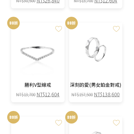
NT$
26,840
NT$
12,604
NT$
30,500
NT$
13,700
始
前
始
前
此
此
價
價
價
價
產
產
格：
格：
格：
格：
88折
88折
品
品
NT$30,500。
NT$26,840。
NT$13,700。
NT$12,
有
有
多
多
種
種
款
款
式。
式。
可
可
在
在
產
產
勝利V型線戒
深刻的愛(男女鉑金對戒)
品
品
原
目
原
目
NT$
12,604
NT$
138,600
NT$
13,700
NT$
157,500
頁
頁
始
前
始
前
面
面
此
此
價
價
價
價
選
選
產
產
格：
格：
格：
格：
88折
88折
擇
擇
品
品
NT$13,700。
NT$12,604。
NT$157,500。
NT$13
選
選
有
有
項
項