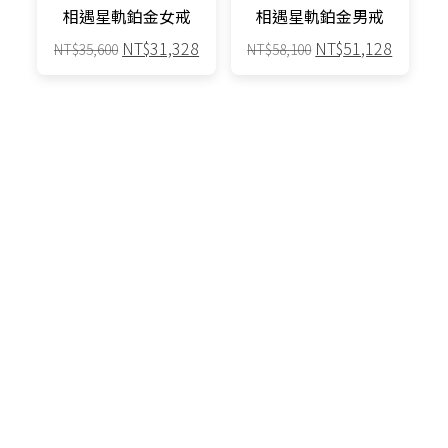
產
產
相遇星軌鉑金女戒
相遇星軌鉑金男戒
品
品
原
目
原
目
NT$
31,328
NT$
51,128
NT$
35,600
NT$
58,100
頁
頁
始
前
始
前
面
面
此
此
價
價
價
價
選
選
產
產
格：
格：
格：
格：
88折
88折
擇
擇
品
品
NT$35,600。
NT$31,328。
NT$58,100。
NT$51,
選
選
有
有
項
項
多
多
種
種
款
款
式。
式。
可
可
在
在
產
產
品
品
原
目
原
目
NT$
82,456
NT$
71,720
NT$
93,700
NT$
81,500
頁
頁
始
前
始
前
面
面
價
價
價
價
選
選
格：
格：
格：
格：
88折
88折
擇
擇