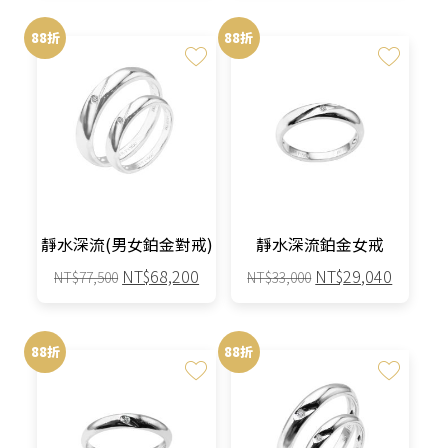
價
價
價
價
選
選
產
產
格：
格：
格：
格：
88折
88折
擇
擇
品
品
NT$107,500。
NT$94,600。
NT$44,500。
NT$39,
選
選
有
有
項
項
多
多
種
種
款
款
式。
式。
可
可
在
在
產
產
靜水深流(男女鉑金對戒)
靜水深流鉑金女戒
品
品
原
目
原
目
NT$
68,200
NT$
29,040
NT$
77,500
NT$
33,000
頁
頁
始
前
始
前
面
面
此
此
價
價
價
價
選
選
產
產
格：
格：
格：
格：
88折
88折
擇
擇
品
品
NT$77,500。
NT$68,200。
NT$33,000。
NT$29,
選
選
有
有
項
項
多
多
種
種