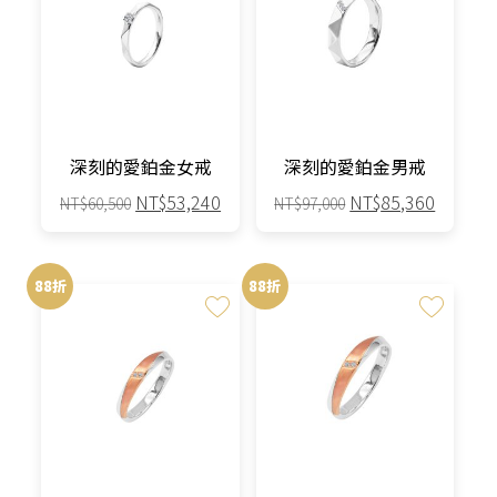
多
多
種
種
款
款
式。
式。
可
可
在
在
產
產
深刻的愛鉑金女戒
深刻的愛鉑金男戒
品
品
原
目
原
目
NT$
53,240
NT$
85,360
NT$
60,500
NT$
97,000
頁
頁
始
前
始
前
面
面
此
此
價
價
價
價
選
選
產
產
格：
格：
格：
格：
88折
88折
擇
擇
品
品
NT$60,500。
NT$53,240。
NT$97,000。
NT$85,
選
選
有
有
項
項
多
多
種
種
款
款
式。
式。
可
可
在
在