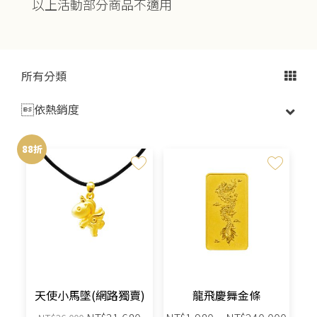
以上活動部分商品不適用
所有分類

88折
天使小馬墜(網路獨賣)
龍飛慶舞金條
原
目
價