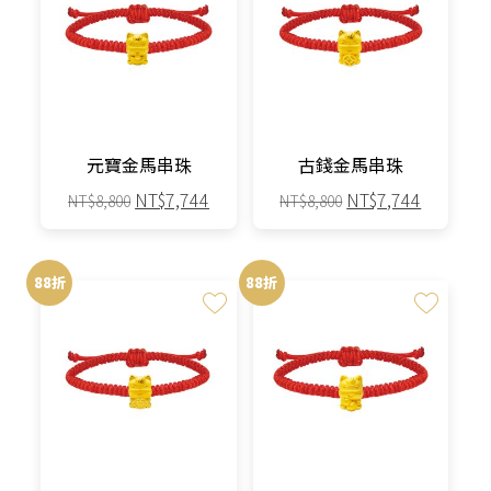
多
種
款
式。
可
在
產
元寶金馬串珠
古錢金馬串珠
品
原
目
原
目
NT$
7,744
NT$
7,744
NT$
8,800
NT$
8,800
頁
始
前
始
前
面
此
此
價
價
價
價
選
產
產
格：
格：
格：
格：
88折
88折
擇
品
品
NT$8,800。
NT$7,744。
NT$8,800。
NT$7,7
選
有
有
項
多
多
種
種
款
款
式。
式。
可
可
在
在