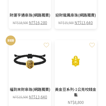
財運亨通串珠(網路獨賣)
迎財龍鳳串珠(網路獨賣)
原
目
原
目
NT$
16,280
NT$
13,640
NT$
18,500
NT$
15,500
始
前
始
前
價
價
價
價
格：
格：
格：
格：
88折
NT$18,500。
NT$16,280。
NT$15,500。
NT$13,
福到來財串珠(網路獨賣)
黃金豆系列-1公克咬錢金
龜
原
目
NT$
13,640
NT$
15,500
始
前
NT$
8,800