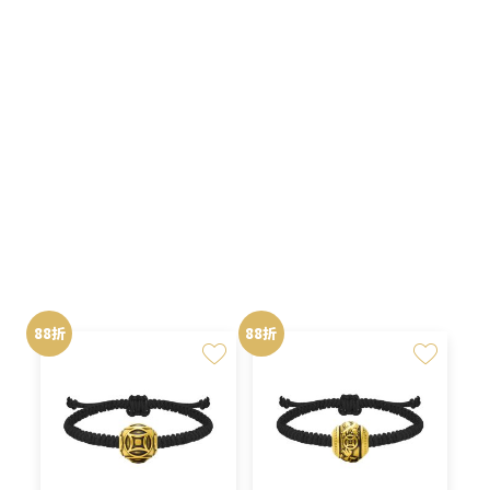
NT$12,000。
NT$10,560。
NT$10,000。
NT$8,8
選
選
項
項
原
目
NT$
112,385
NT$
7,744
NT$
8,800
始
前
價
價
格：
格：
88折
88折
NT$8,800。
NT$7,7