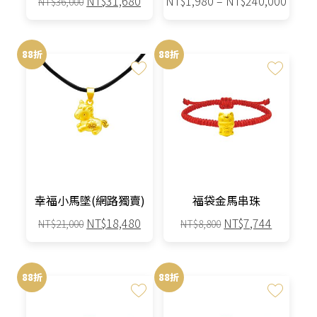
NT$
31,680
NT$
1,980
–
NT$
240,000
NT$
36,000
始
前
格
此
價
價
範
產
格：
格：
圍：
88折
88折
品
NT$36,000。
NT$31,680。
NT$1,
有
到
多
NT$24
種
款
式。
可
在
產
幸福小馬墜(網路獨賣)
福袋金馬串珠
品
原
目
原
目
NT$
18,480
NT$
7,744
NT$
21,000
NT$
8,800
頁
始
前
始
前
面
此
價
價
價
價
選
產
格：
格：
格：
格：
88折
88折
擇
品
NT$21,000。
NT$18,480。
NT$8,800。
NT$7,7
選
有
項