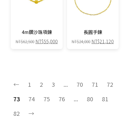
4m鑽沙珠項鍊
長圓手鍊
原
目
原
目
NT$
55,000
NT$
21,120
NT$
62,500
NT$
24,000
始
前
始
前
價
價
價
價
格：
格：
格：
格：
NT$62,500。
NT$55,000。
NT$24,000。
NT$21,
←
1
2
3
...
70
71
72
73
74
75
76
...
80
81
82
→