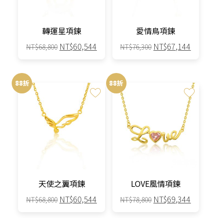
轉運星項鍊
愛情鳥項鍊
原
目
原
目
NT$
60,544
NT$
67,144
NT$
68,800
NT$
76,300
始
前
始
前
價
價
價
價
格：
格：
格：
格：
88折
88折
NT$68,800。
NT$60,544。
NT$76,300。
NT$67,
天使之翼項鍊
LOVE風情項鍊
原
目
原
目
NT$
60,544
NT$
69,344
NT$
68,800
NT$
78,800
始
前
始
前