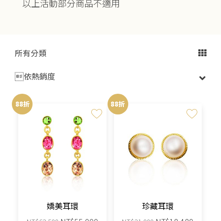
以上活動部分商品不適用
所有分類

88折
88折
嬌美耳環
珍藏耳環
原
目
原
目