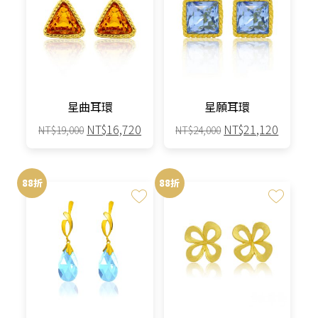
星曲耳環
星願耳環
原
目
原
目
NT$
16,720
NT$
21,120
NT$
19,000
NT$
24,000
始
前
始
前
價
價
價
價
格：
格：
格：
格：
88折
88折
NT$19,000。
NT$16,720。
NT$24,000。
NT$21,