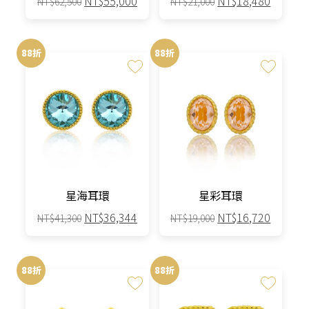
NT$
55,000
NT$
18,480
NT$
62,500
NT$
21,000
始
前
始
前
價
價
價
價
格：
格：
格：
格：
88折
88折
NT$62,500。
NT$55,000。
NT$21,000。
NT$18,
星海耳環
星彩耳環
原
目
原
目
NT$
36,344
NT$
16,720
NT$
41,300
NT$
19,000
始
前
始
前
價
價
價
價
格：
格：
格：
格：
88折
88折
NT$41,300。
NT$36,344。
NT$19,000。
NT$16,