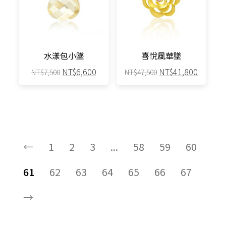
水漾包小墜
喜悅風華墜
原
目
原
目
NT$
6,600
NT$
41,800
NT$
7,500
NT$
47,500
始
前
始
前
價
價
價
價
格：
格：
格：
格：
NT$7,500。
NT$6,600。
NT$47,500。
NT$41,
←
1
2
3
...
58
59
60
61
62
63
64
65
66
67
→