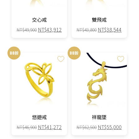
交心戒
雙飛戒
原
目
原
目
NT$
43,912
NT$
38,544
NT$
49,900
NT$
43,800
始
前
始
前
價
價
價
價
格：
格：
格：
格：
88折
88折
NT$49,900。
NT$43,912。
NT$43,800。
NT$38,
悠遊戒
祥龍墜
原
目
原
目
NT$
41,272
NT$
55,000
NT$
46,900
NT$
62,500
始
前
始
前