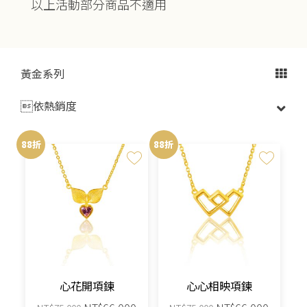
以上活動部分商品不適用
黃金系列

88折
88折
心花開項鍊
心心相映項鍊
原
目
原
目