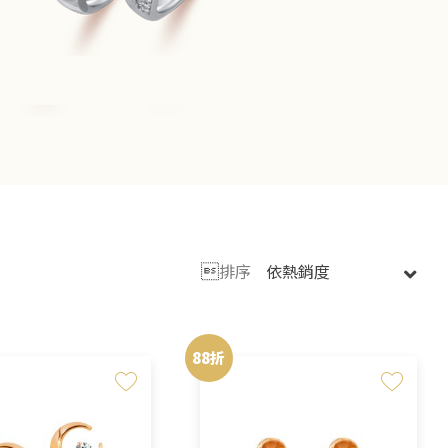

排序
88折