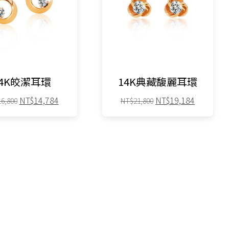
14K皎潔耳環
14K典藏馥麗耳環
原
目
原
目
NT$
14,784
NT$
19,184
16,800
NT$
21,800
始
前
始
前
價
價
價
價
格：
格：
格：
格：
NT$16,800。
NT$14,784。
NT$21,800。
NT$19,1