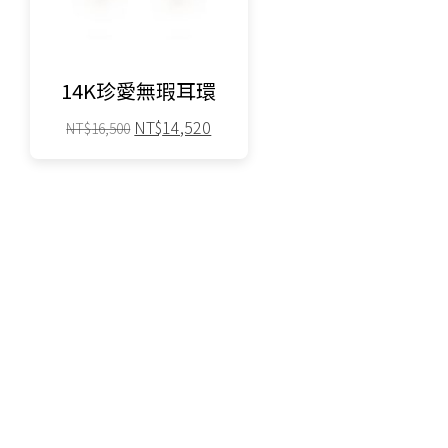
14K珍愛無瑕耳環
原
目
NT$
14,520
NT$
16,500
始
前
價
價
格：
格：
NT$16,500。
NT$14,520。