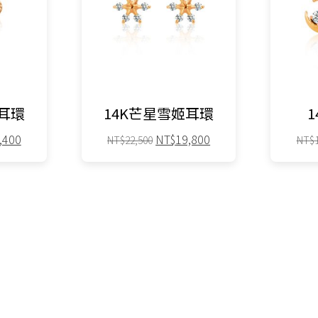
鑽耳環
14K芒星雪姬耳環
目
原
目
,400
NT$
19,800
NT$
22,500
NT$
前
始
前
價
價
價
格：
格：
格：
,500。
NT$15,400。
NT$22,500。
NT$19,800。