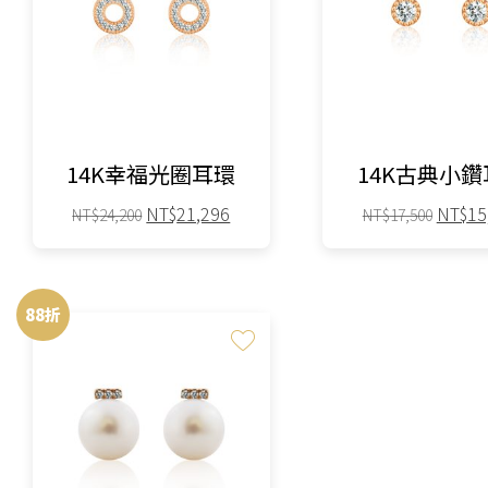
14K幸福光圈耳環
14K古典小
原
目
原
NT$
21,296
NT$
15
NT$
24,200
NT$
17,500
始
前
始
價
價
價
格：
格：
格：
88折
NT$24,200。
NT$21,296。
NT$17