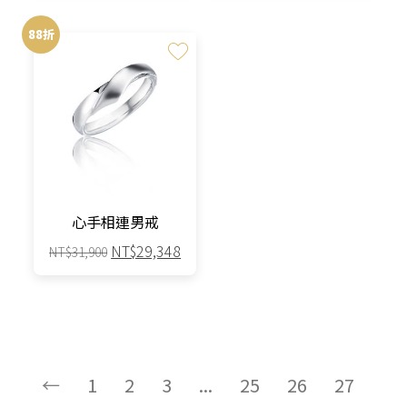
價
價
價
價
產
產
格：
格：
格：
格：
88折
品
品
NT$20,200。
NT$18,584。
NT$27,000。
NT$24,
有
有
多
多
種
種
款
款
式。
式。
可
可
在
在
產
產
心手相連男戒
品
品
原
目
NT$
29,348
NT$
31,900
頁
頁
始
前
面
面
此
價
價
選
選
產
格：
格：
擇
擇
品
NT$31,900。
NT$29,348。
選
選
有
項
項
多
←
1
2
3
...
25
26
27
種