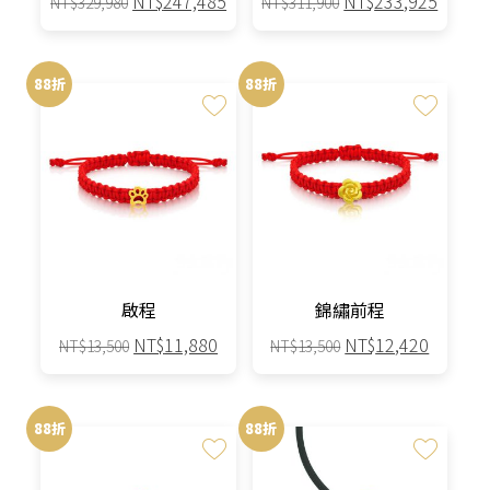
NT$
247,485
NT$
233,925
NT$
329,980
NT$
311,900
始
前
始
前
價
價
價
價
格：
格：
格：
格：
88折
88折
NT$329,980。
NT$247,485。
NT$311,900。
NT$23
啟程
錦繡前程
原
目
原
目
NT$
11,880
NT$
12,420
NT$
13,500
NT$
13,500
始
前
始
前
此
價
價
價
價
產
格：
格：
格：
格：
88折
88折
品
NT$13,500。
NT$11,880。
NT$13,500。
NT$12,
有