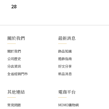
款
28
式。
可
在
產
品
頁
關於我們
最新消息
面
選
關於我們
飾品知識
擇
公司歷史
婚飾指南
選
項
分店資訊
好文分享
全省經銷門市
新品消息
其他連結
電商平台
常見問題
MOMO購物網