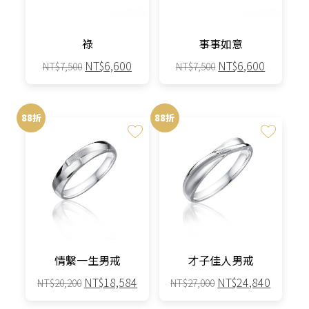
祿
事事如意
原
目
原
目
NT$
6,600
NT$
6,600
NT$
7,500
NT$
7,500
始
前
始
前
價
價
價
價
格：
格：
格：
格：
88折
88折
NT$7,500。
NT$6,600。
NT$7,500。
NT$6,6
情繫一生男戒
才子佳人男戒
原
目
原
目
NT$
18,584
NT$
24,840
NT$
20,200
NT$
27,000
始
前
始
前
此
此