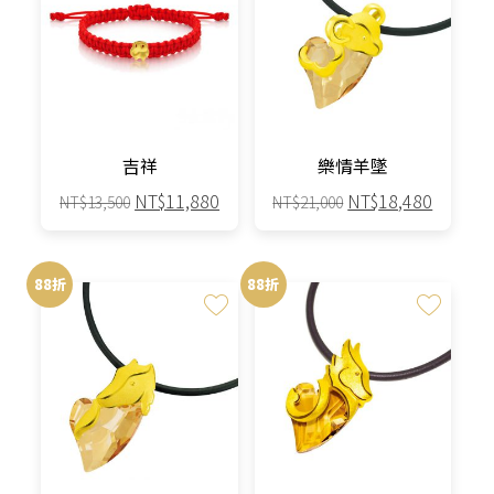
多
種
款
式。
可
在
產
吉祥
樂情羊墜
品
原
目
原
目
NT$
11,880
NT$
18,480
NT$
13,500
NT$
21,000
頁
始
前
始
前
面
價
價
價
價
選
格：
格：
格：
格：
88折
88折
擇
NT$13,500。
NT$11,880。
NT$21,000。
NT$18,
選
項