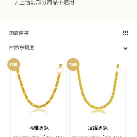
以上活動部分商品不適用
節慶贈禮

特價
特價
溫雅男鍊
凌躍男鍊
原
目
原
目