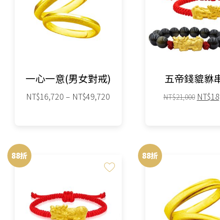
一心一意(男女對戒)
五帝錢貔貅
價
原
NT$
16,720
–
NT$
49,720
NT$
18
NT$
21,000
格
始
範
價
此
圍：
格：
此
NT$16,720
NT$21
產
產
到
88折
88折
品
品
NT$49,720
有
有
多
多
種
種