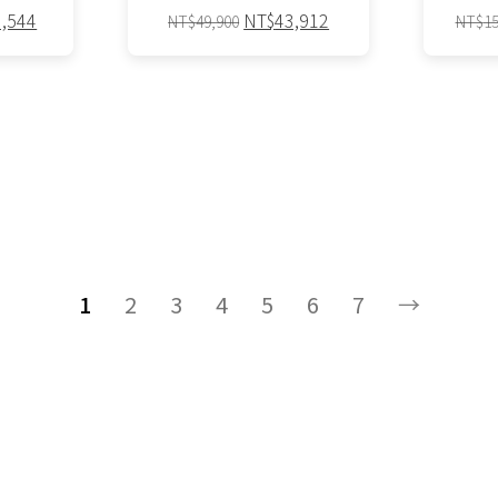
品
目
原
目
3,544
NT$
43,912
NT$
49,900
NT$
15
前
始
前
頁
價
價
價
面
格：
格：
格：
選
06,300。
NT$93,544。
NT$49,900。
NT$43,912。
擇
選
項
1
2
3
4
5
6
7
→