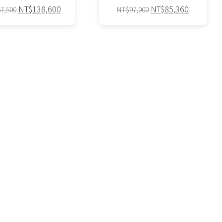
品
品
原
目
原
目
NT$
138,600
NT$
85,360
7,500
NT$
97,000
始
前
始
前
頁
頁
此
此
價
價
價
價
面
面
格：
格：
格：
格：
產
產
選
選
NT$157,500。
NT$138,600。
NT$97,000。
NT$85,3
品
品
擇
擇
有
有
選
選
多
多
項
項
種
種
款
款
式。
式。
可
可
在
在
產
產
品
品
頁
頁