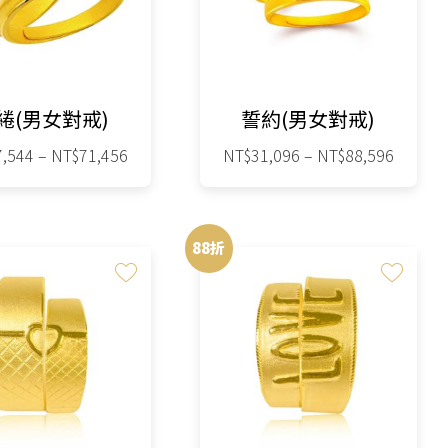
款
款
式。
式。
可
可
在
在
綣(男女對戒)
誓約(男女對戒)
產
產
品
品
價
價
7,544
–
NT$
71,456
NT$
31,096
–
NT$
88,596
格
格
頁
頁
此
此
範
範
面
面
圍：
圍：
產
產
選
選
88折
NT$27,544
NT$31,
品
品
擇
擇
到
到
有
有
NT$71,456
NT$88,
選
選
多
多
項
項
種
種
款
款
式。
式。
可
可