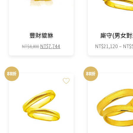
款
款
式。
式。
可
可
在
在
豐財貔貅
廝守(男女對
產
產
品
品
原
目
NT$
7,744
NT$
21,120
–
NT$
NT$
8,800
始
前
頁
頁
此
此
價
價
面
面
格：
格：
產
產
選
選
88折
88折
NT$8,800。
NT$7,744。
品
品
擇
擇
有
有
選
選
多
多
項
項
種
種
款
款
式。
式。
可
可