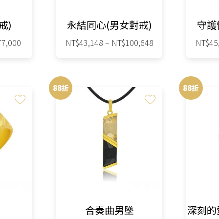
在
戒)
永結同心(男女對戒)
守護
產
品
價
價
77,000
NT$
43,148
–
NT$
100,648
NT$
45
格
格
頁
此
範
範
面
圍：
圍：
產
選
88折
88折
NT$27,544
NT$43,148
品
擇
到
到
有
NT$77,000
NT$100,648
選
多
項
種
款
式。
可
在
合奏曲男墜
深刻的
產