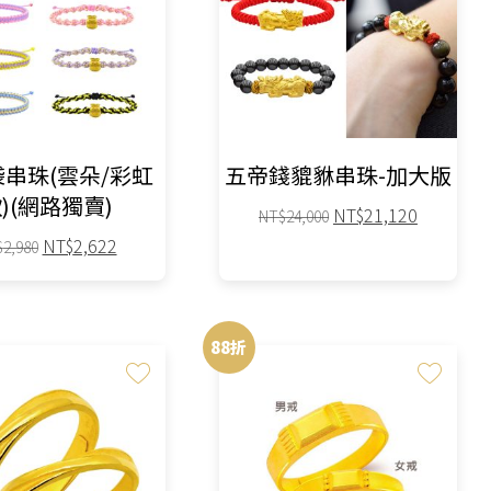
串珠(雲朵/彩虹
五帝錢貔貅串珠-加大版
)(網路獨賣)
原
目
NT$
21,120
NT$
24,000
始
前
原
目
NT$
2,622
$
2,980
價
價
始
前
此
格：
此
格：
價
價
NT$24,000。
NT$21,1
格：
格：
產
產
88折
NT$2,980。
NT$2,622。
品
品
有
有
多
多
種
種