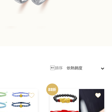

排序
88折