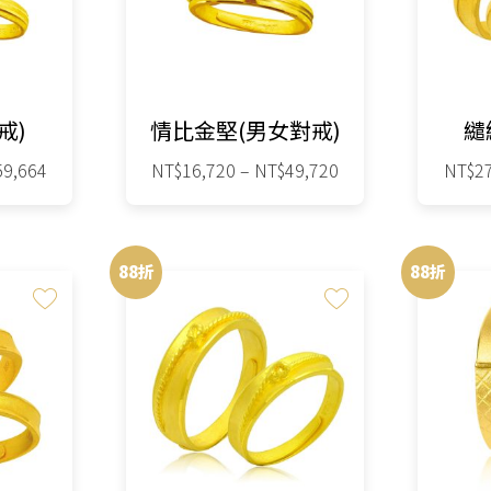
款
式。
可
在
戒)
情比金堅(男女對戒)
繾
產
品
價
價
59,664
NT$
16,720
–
NT$
49,720
NT$
2
格
格
頁
此
範
範
面
圍：
圍：
產
選
88折
88折
NT$21,120
NT$16,720
品
擇
到
到
有
NT$59,664
NT$49,720
選
多
項
種
款
式。
可