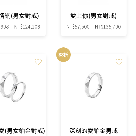
在
在
情網(男女對戒)
愛上你(男女對戒)
產
產
品
品
價
價
,908
–
NT$
124,108
NT$
57,500
–
NT$
135,700
格
格
頁
頁
此
此
範
範
面
面
圍：
圍：
產
產
選
選
88折
NT$45,908
NT$57
品
品
擇
擇
到
到
有
有
NT$124,108
NT$13
選
選
多
多
項
項
種
種
款
款
式。
式。
可
可
在
在
愛(男女鉑金對戒)
深刻的愛鉑金男戒
產
產