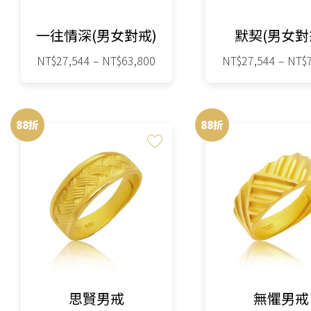
在
在
一往情深(男女對戒)
默契(男女對
產
產
品
品
價
NT$
27,544
–
NT$
63,800
NT$
27,544
–
NT$
格
頁
頁
此
此
範
面
面
圍：
產
產
選
選
88折
88折
NT$27,544
品
品
擇
擇
到
有
有
NT$63,800
選
選
多
多
項
項
種
種
款
款
式。
式。
可
可
在
在
思賢男戒
無懼男戒
產
產