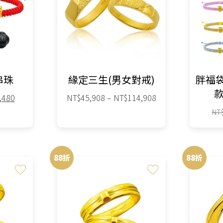
串珠
緣定三生(男女對戒)
胖福袋
款
目
價
,480
NT$
45,908
–
NT$
114,908
前
格
NT
價
範
格：
此
圍：
,000。
NT$18,480。
NT$45,908
產
到
88折
88折
品
NT$114,908
有
多
種