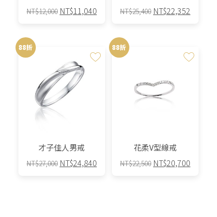
原
目
原
目
NT$
11,040
NT$
22,352
NT$
12,000
NT$
25,400
始
前
始
前
此
價
價
價
價
產
格：
格：
格：
格：
88折
88折
品
NT$12,000。
NT$11,040。
NT$25,400。
NT$22,
有
多
種
款
式。
可
在
產
才子佳人男戒
花柔V型線戒
品
原
目
原
目
NT$
24,840
NT$
20,700
NT$
27,000
NT$
22,500
頁
始
前
始
前
面
此
此
價
價
價
價
選
產
產
格：
格：
格：
格：
擇
品
品
NT$27,000。
NT$24,840。
NT$22,500。
NT$20,
選
有
有