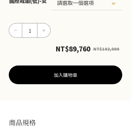
國際戒圍(號)-女
雙
－
＋
生
(男
NT$
89,760
NT$
102,000
女
鉑
金
對
加入購物車
戒)
數
量
商品規格