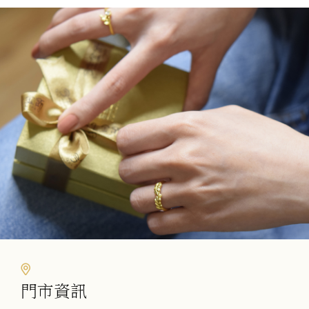
項
多
多
種
種
款
款
式。
式。
可
可
在
在
產
產
品
品
頁
頁
面
面
選
選
擇
擇
選
選
項
項
門市資訊