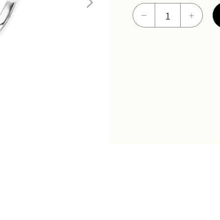
雙
－
＋
影
鉑
金
女
戒
數
量