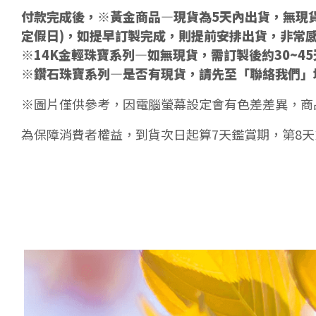
付款完成後，※黃金商品—現貨為5天內出貨，無現貨
定假日)，如提早訂製完成，則提前安排出貨，非常
※14K金輕珠寶系列—如無現貨，需訂製後約30~4
※鑽石珠寶系列—是否有現貨，請先至「聯絡我們」
※圖片僅供參考，因電腦螢幕設定會有色差差異，商
為保障消費者權益，到貨次日起算7天鑑賞期，第8