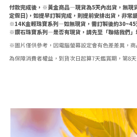
付款完成後，※黃金商品—現貨為5天內出貨，無現貨
定假日)，如提早訂製完成，則提前安排出貨，非常
※14K金輕珠寶系列—如無現貨，需訂製後約30~4
※鑽石珠寶系列—是否有現貨，請先至「聯絡我們」
※圖片僅供參考，因電腦螢幕設定會有色差差異，商
為保障消費者權益，到貨次日起算7天鑑賞期，第8