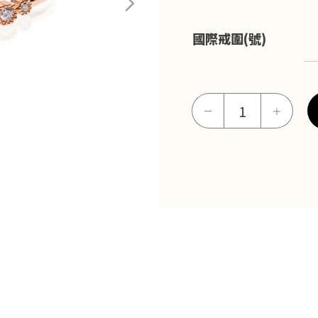
國際戒圍(號)
結
－
＋
草
啣
環
線
戒
(玫
瑰
金)
數
量