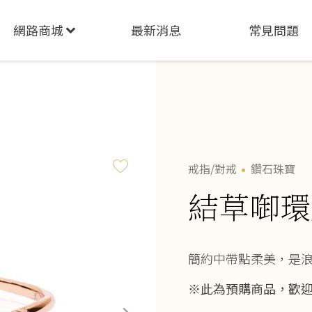
網路商城
最新消息
常見問題
戒指/對戒
鑽石珠寶
結草啣環
簡約中帶點柔美，是
※此為預購商品，歡迎