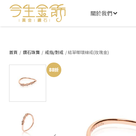
關於我們
首頁
/
鑽石珠寶
/
戒指/對戒
/ 結草啣環線戒(玫瑰金)
88折