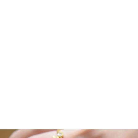
原
目
NT$
18,744
NT$
21,300
N
始
前
價
價
格：
格：
NT$21,300。
NT$18,744。