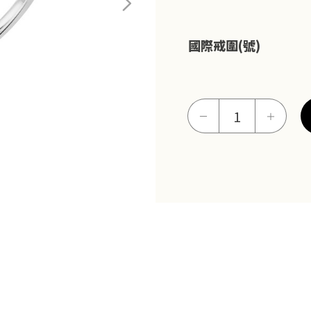
國際戒圍(號)
永
－
＋
恆
結
晶
女
戒
數
量