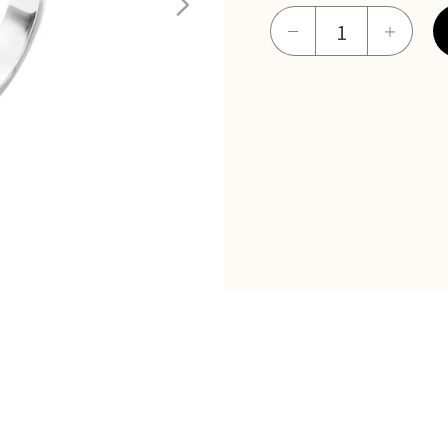
時
－
＋
光
印
記
鉑
金
女
戒
數
量