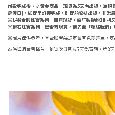
付款完成後，※黃金商品—現貨為5天內出貨，無現貨
定假日)，如提早訂製完成，則提前安排出貨，非常
※14K金輕珠寶系列—如無現貨，需訂製後約30~4
※鑽石珠寶系列—是否有現貨，請先至「聯絡我們」
※圖片僅供參考，因電腦螢幕設定會有色差差異，商
為保障消費者權益，到貨次日起算7天鑑賞期，第8