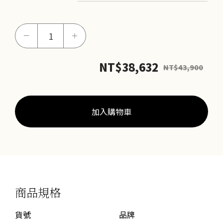
摯
－
＋
愛
相
NT$
38,632
NT$
43,900
隨
女
戒
數
加入購物車
量
商品規格
貨號
品牌