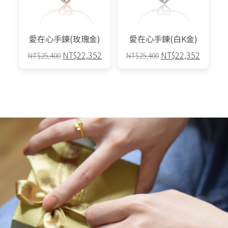
可
可
在
在
產
產
愛在心手鍊(玫瑰金)
愛在心手鍊(白K金)
品
品
原
目
原
目
NT$
22,352
NT$
22,352
NT$
25,400
NT$
25,400
頁
頁
始
前
始
前
面
面
價
價
價
價
選
選
格：
格：
格：
格：
擇
擇
NT$25,400。
NT$22,352。
NT$25,400。
NT$22,
選
選
項
項