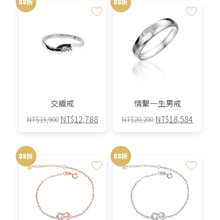
88折
88折
交織戒
情繫一生男戒
原
目
原
目
NT$
12,788
NT$
18,584
NT$
13,900
NT$
20,200
始
前
始
前
此
此
價
價
價
價
產
產
格：
格：
格：
格：
88折
88折
品
品
NT$13,900。
NT$12,788。
NT$20,200。
NT$18,
有
有
多
多
種
種
款
款
式。
式。