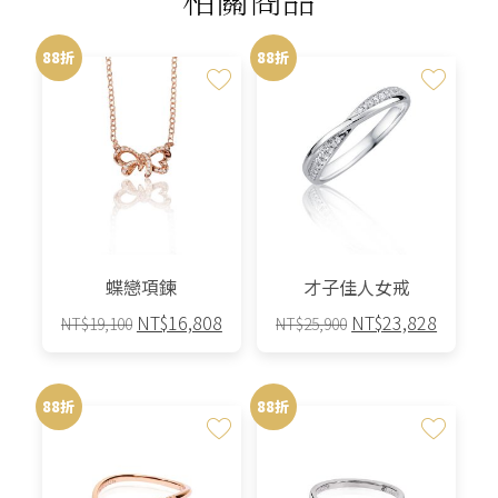
88折
88折
蝶戀項鍊
才子佳人女戒
原
目
原
目
NT$
16,808
NT$
23,828
NT$
19,100
NT$
25,900
始
前
始
前
此
價
價
價
價
產
格：
格：
格：
格：
88折
88折
品
NT$19,100。
NT$16,808。
NT$25,900。
NT$23,
有
多
種