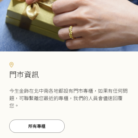
品
品
頁
頁
面
面
選
選
擇
擇
選
選
項
項
門市資訊
今生金飾在北中南各地都設有門市專櫃，如果有任何問
題，可聯繫離您最近的專櫃，我們的人員會儘速回覆
您。
所有專櫃