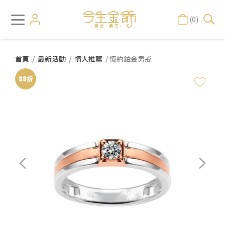
(0)
首頁
/
最新活動
/
情人推薦
/ 恆約鉑金男戒
88折