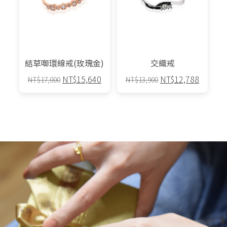
款
式。
可
在
產
結草啣環線戒(玫瑰金)
交織戒
品
原
目
原
目
NT$
15,640
NT$
12,788
NT$
17,000
NT$
13,900
頁
始
前
始
前
面
此
此
價
價
價
價
選
產
產
格：
格：
格：
格：
擇
品
品
NT$17,000。
NT$15,640。
NT$13,900。
NT$12,
選
有
有
項
多
多
種
種
款
款
式。
式。
可
可
在
在
產
產