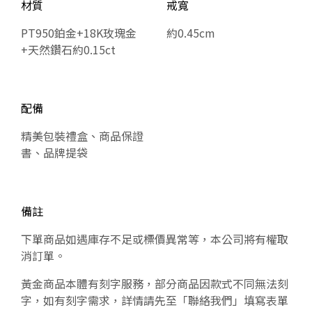
材質
戒寬
PT950鉑金+18K玫瑰金
約0.45cm
+天然鑽石約0.15ct
配備
精美包裝禮盒、商品保證
書、品牌提袋
備註
下單商品如遇庫存不足或標價異常等，本公司將有權取
消訂單。
黃金商品本體有刻字服務，部分商品因款式不同無法刻
字，如有刻字需求，詳情請先至「聯絡我們」填寫表單