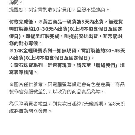
詢問。
提醒您！刻字需酌收刻字費用，且恕不退換貨。
付款完成後，※黃金商品—現貨為5天內出貨，無現貨
需訂製後約10~30天內出貨(以上均不包含假日及國定
假日)，如提早訂製完成，則提前安排出貨，非常感謝
您的耐心等候。
※14K金輕珠寶系列—如無現貨，需訂製後約30~45天
內出貨(以上均不包含假日及國定假日)。
※鑽石珠寶系列—是否有現貨，請先至「聯絡我們」填
寫表單詢問。
※圖片僅供參考，因電腦螢幕設定會有色差差異，商品
製作會有細微差別，以收到的商品實品為準。
為保障消費者權益，到貨次日起算7天鑑賞期，第8天系
統將自動開立發票。