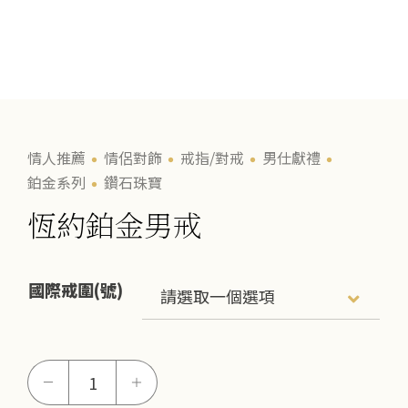
情人推薦
情侶對飾
戒指/對戒
男仕獻禮
鉑金系列
鑽石珠寶
恆約鉑金男戒
國際戒圍(號)
恆
－
＋
約