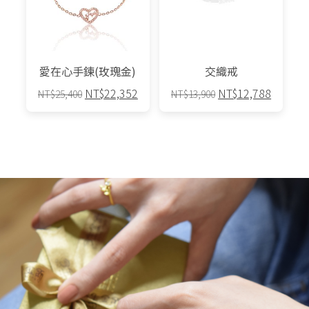
款
款
式。
式。
可
可
在
在
產
產
愛在心手鍊(玫瑰金)
交織戒
品
品
原
目
原
目
NT$
22,352
NT$
12,788
NT$
25,400
NT$
13,900
頁
頁
始
前
始
前
面
面
此
價
價
價
價
選
選
產
格：
格：
格：
格：
擇
擇
品
NT$25,400。
NT$22,352。
NT$13,900。
NT$12,
選
選
有
項
項
多
種
款
式。
可
在
產
品