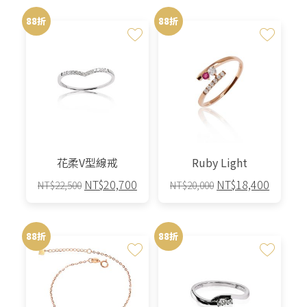
88折
88折
花柔V型線戒
Ruby Light
原
目
原
目
NT$
20,700
NT$
18,400
NT$
22,500
NT$
20,000
始
前
始
前
此
此
價
價
價
價
產
產
格：
格：
格：
格：
88折
88折
品
品
NT$22,500。
NT$20,700。
NT$20,000。
NT$18,
有
有
多
多
種
種