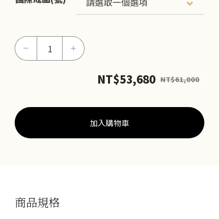
任
－
＋
意
依
NT$
53,680
NT$
61,000
戀
男
戒
數
加入購物車
量
商品規格