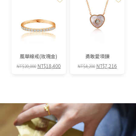
有
有
多
多
種
種
款
款
式。
式。
可
可
在
在
產
產
風華線戒(玫瑰金)
勇敢愛項鍊
品
品
原
目
原
目
NT$
18,400
NT$
7,216
NT$
20,000
NT$
8,200
頁
頁
始
前
始
前
面
面
此
價
價
價
價
選
選
產
格：
格：
格：
格：
擇
擇
品
NT$20,000。
NT$18,400。
NT$8,200。
NT$7,2
選
選
有
項
項
多
種
款
式。
可