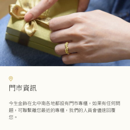
在
產
品
頁
面
選
擇
選
項
門市資訊
今生金飾在北中南各地都設有門市專櫃，如果有任何問
題，可聯繫離您最近的專櫃，我們的人員會儘速回覆
您。