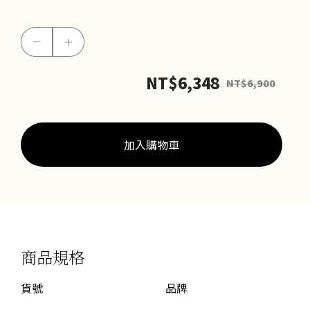
三
－
＋
角
幾
NT$
6,348
NT$
6,900
何
戒
數
加入購物車
量
商品規格
貨號
品牌