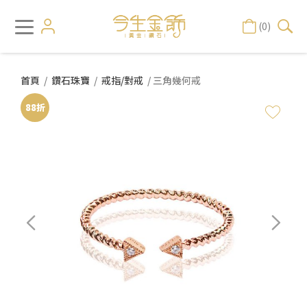
(0)
首頁
/
鑽石珠寶
/
戒指/對戒
/ 三角幾何戒
88折