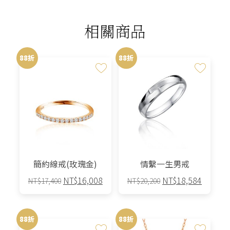
相關商品
88折
88折
簡約線戒(玫瑰金)
情繫一生男戒
原
目
原
目
NT$
16,008
NT$
18,584
NT$
17,400
NT$
20,200
始
前
始
前
此
此
價
價
價
價
產
產
格：
格：
格：
格：
88折
88折
品
品
NT$17,400。
NT$16,008。
NT$20,200。
NT$18,