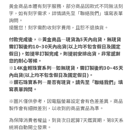
黃金商品本體有刻字服務，部分商品因款式不同無法刻
字，如有刻字需求，詳情請先至「聯絡我們」填寫表單
詢問。
提醒您！刻字需酌收刻字費用，且恕不退換貨。
付款完成後，※黃金商品—現貨為5天內出貨，無現貨
需訂製後約10~30天內出貨(以上均不包含假日及國定
假日)，如提早訂製完成，則提前安排出貨，非常感謝
您的耐心等候。
※14K金輕珠寶系列—如無現貨，需訂製後約30~45天
內出貨(以上均不包含假日及國定假日)。
※鑽石珠寶系列—是否有現貨，請先至「聯絡我們」填
寫表單詢問。
※圖片僅供參考，因電腦螢幕設定會有色差差異，商品
製作會有細微差別，以收到的商品實品為準。
為保障消費者權益，到貨次日起算7天鑑賞期，第8天系
統將自動開立發票。