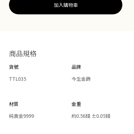
獨
加入購物車
家
款)
數
量
商品規格
貨號
品牌
TTL035
今生金飾
材質
金重
純黃金9999
約0.56錢 ±0.05錢