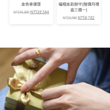
金色幸運墜
福帽金匙御守(贈彌月禮
盒三選一)
原
目
NT$
38,544
NT$
43,800
原
目
始
前
NT$
8,782
NT$
9,980
始
前
價
價
此
價
價
格：
格：
產
格：
格：
NT$43,800。
NT$38,544。
品
NT$9,980。
NT$8,7
有
多
種
款
式。
可
在
產
品
頁
面
選