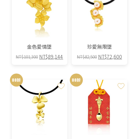
金色愛情墜
珍愛無限墜
原
目
原
目
NT$
89,144
NT$
72,600
NT$
101,300
NT$
82,500
始
前
始
前
價
價
價
價
格：
格：
格：
格：
88折
88折
NT$101,300。
NT$89,144。
NT$82,500。
NT$72,