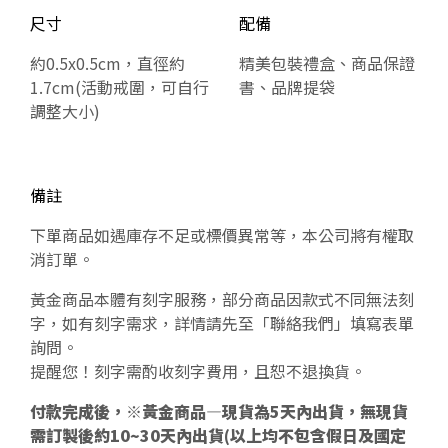
尺寸
配備
約0.5x0.5cm，直徑約
精美包裝禮盒、商品保證
1.7cm(活動戒圍，可自行
書、品牌提袋
調整大小)
備註
下單商品如遇庫存不足或標價異常等，本公司將有權取
消訂單。
黃金商品本體有刻字服務，部分商品因款式不同無法刻
字，如有刻字需求，詳情請先至「聯絡我們」填寫表單
詢問。
提醒您！刻字需酌收刻字費用，且恕不退換貨。
付款完成後，※黃金商品—現貨為5天內出貨，無現貨
需訂製後約10~30天內出貨(以上均不包含假日及國定