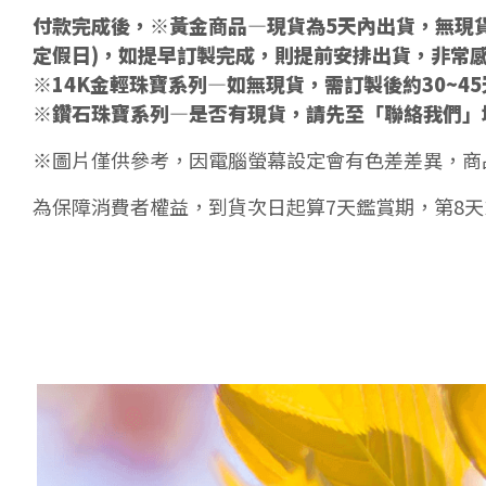
付款完成後，※黃金商品—現貨為5天內出貨，無現貨
定假日)，如提早訂製完成，則提前安排出貨，非常
※14K金輕珠寶系列—如無現貨，需訂製後約30~4
※鑽石珠寶系列—是否有現貨，請先至「聯絡我們」
※圖片僅供參考，因電腦螢幕設定會有色差差異，商
為保障消費者權益，到貨次日起算7天鑑賞期，第8