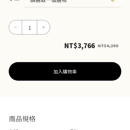
Honey
－
＋
Love
手
NT$
3,766
NT$
4,280
繩
(網
路
獨
加入購物車
賣)
數
量
商品規格