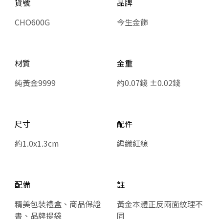
貨號
品牌
CHO600G
今生金飾
材質
金重
純黃金9999
約0.07錢 ±0.02錢
尺寸
配件
約1.0x1.3cm
編織紅線
配備
註
精美包裝禮盒、商品保證
黃金本體正反兩面紋理不
書、品牌提袋
同