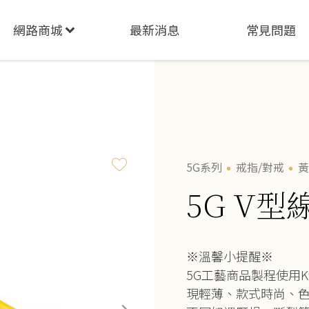
網路商城
最新消息
常見問題
5G系列
戒指/對戒
黃
5G V型
※溫馨小提醒※
5G工藝商品製程使用
現輕薄、款式時尚、