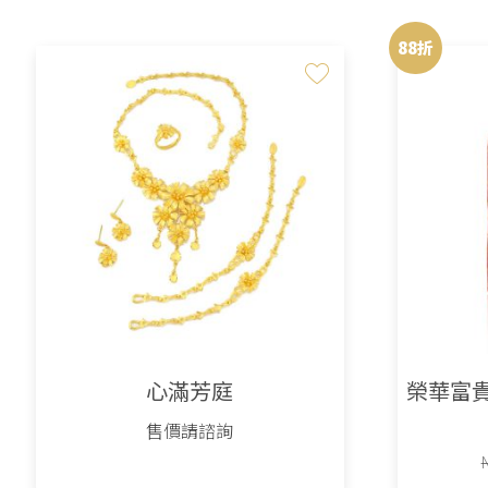
88折
心滿芳庭
榮華富
售價請諮詢