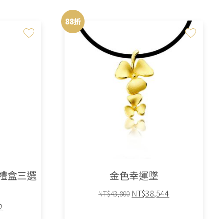
88折
禮盒三選
金色幸運墜
原
目
NT$
38,544
NT$
43,800
始
前
目
2
價
價
前