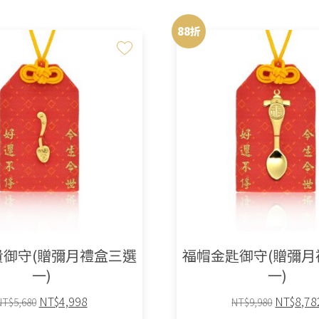
88折
貴御守(贈彌月禮盒三選
福帽金匙御守(贈彌月
一)
一)
原
目
原
NT$
4,998
NT$
8,78
NT$
5,680
NT$
9,980
始
前
始