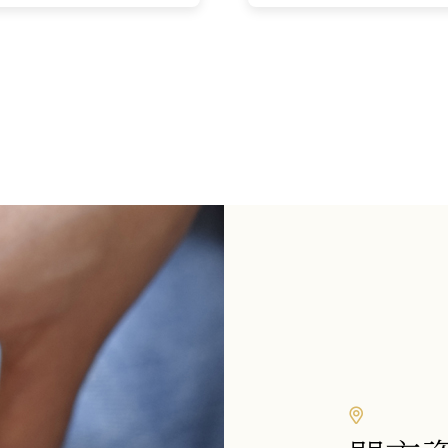
此
此
價
價
價
格：
格：
格：
產
產
NT$5,680。
NT$4,998。
NT$9,9
品
品
有
有
多
多
種
種
款
款
式。
式。
可
可
在
在
產
產
品
品
頁
頁
面
面
選
選