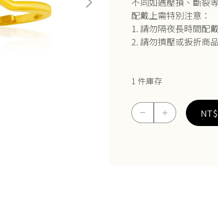
不同如遇壓損、斷裂
配戴上需特別注意：
1. 請勿隔夜長時間
2. 請勿擠壓或扳折商
1 件庫存
5G
NT$
－
＋
V
型
線
戒
數
量