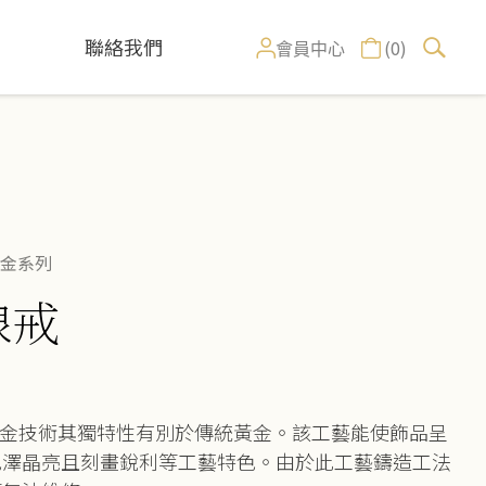
聯絡我們
(0)
會員中心
金系列
線戒
K金技術其獨特性有別於傳統黃金。該工藝能使飾品呈
色澤晶亮且刻畫銳利等工藝特色。由於此工藝鑄造工法