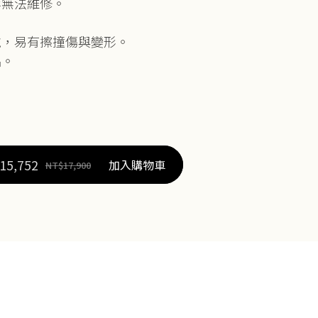
等無法維修。
配戴，易有擦撞傷與變形。
品。
15,752
加入購物車
NT$
17,900