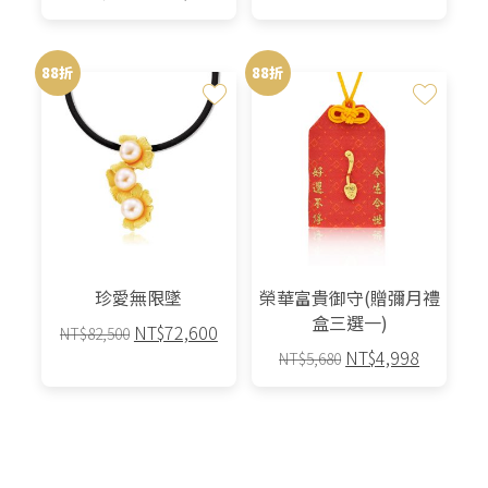
始
前
價
價
格：
格：
88折
88折
NT$41,300。
NT$36,344。
珍愛無限墜
榮華富貴御守(贈彌月禮
盒三選一)
原
目
NT$
72,600
NT$
82,500
原
目
始
前
NT$
4,998
NT$
5,680
始
前
價
價
此
價
價
格：
格：
產
格：
格：
NT$82,500。
NT$72,600。
品
NT$5,680。
NT$4,9
有