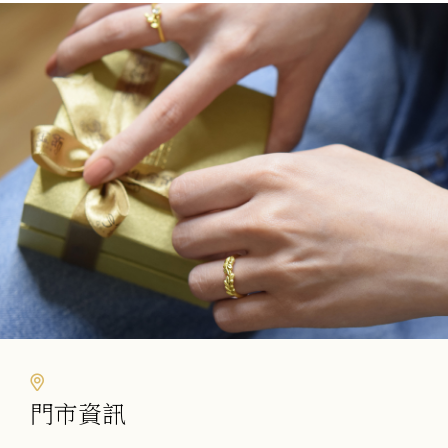
多
種
款
式。
可
在
產
品
頁
面
選
擇
選
項
門市資訊