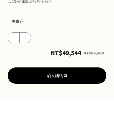
2. 請勿擠壓或扳折商品。
1 件庫存
5G
－
＋
羽
葉
NT$
49,544
NT$
56,300
耳
環
(網
加入購物車
路
獨
賣)
數
量