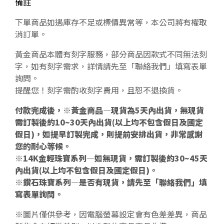
備註
下單商品如遇庫存不足或標價異常等，本公司將有權取
消訂單。
黃金商品本體有刻字服務，部分商品因款式不同無法刻
字，如有刻字需求，詳情請先至「聯絡我們」填寫表單
詢問。
提醒您！刻字需酌收刻字費用，且恕不退換貨。
付款完成後，※黃金商品—現貨為5天內出貨，無現貨
需訂製後約10~30天內出貨(以上均不包含假日及國定
假日)，如提早訂製完成，則提前安排出貨，非常感謝
您的耐心等候。
※14K金輕珠寶系列—如無現貨，需訂製後約30~45天
內出貨(以上均不包含假日及國定假日)。
※鑽石珠寶系列—是否有現貨，請先至「聯絡我們」填
寫表單詢問。
※圖片僅供參考，因電腦螢幕設定會有色差差異，商品