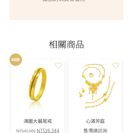
相關商品
88折
鴻圖大展尾戒
心滿芳庭
原
目
NT$
36,344
售價請諮詢
NT$
41,300