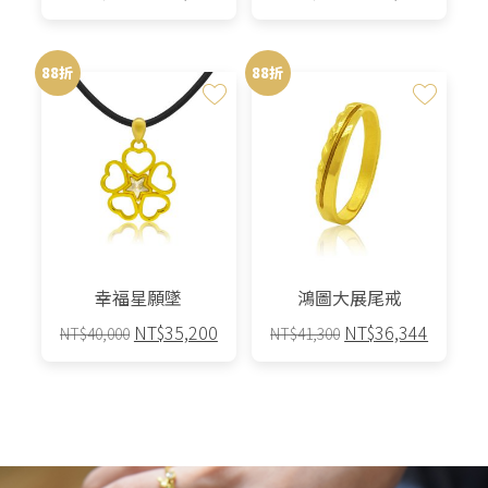
始
前
始
前
價
價
價
價
格：
格：
格：
格：
88折
88折
NT$37,500。
NT$33,000。
NT$82,500。
NT$72,
幸福星願墜
鴻圖大展尾戒
原
目
原
目
NT$
35,200
NT$
36,344
NT$
40,000
NT$
41,300
始
前
始
前
價
價
價
價
格：
格：
格：
格：
NT$40,000。
NT$35,200。
NT$41,300。
NT$36,