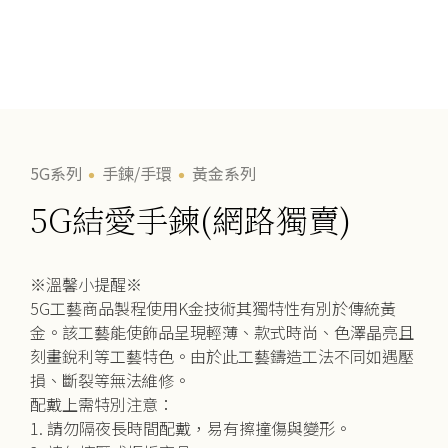
5G系列
手鍊/手環
黃金系列
5G結愛手鍊(網路獨賣)
※溫馨小提醒※
5G工藝商品製程使用K金技術其獨特性有別於傳統黃
金。該工藝能使飾品呈現輕薄、款式時尚、色澤晶亮且
刻畫銳利等工藝特色。由於此工藝鑄造工法不同如遇壓
損、斷裂等無法維修。
配戴上需特別注意：
1. 請勿隔夜長時間配戴，易有擦撞傷與變形。