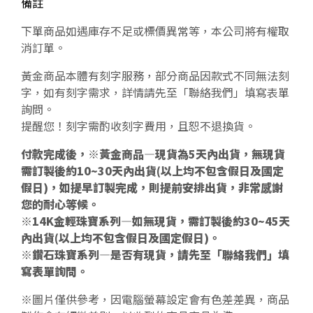
備註
下單商品如遇庫存不足或標價異常等，本公司將有權取
消訂單。
黃金商品本體有刻字服務，部分商品因款式不同無法刻
字，如有刻字需求，詳情請先至「聯絡我們」填寫表單
詢問。
提醒您！刻字需酌收刻字費用，且恕不退換貨。
付款完成後，※黃金商品—現貨為5天內出貨，無現貨
需訂製後約10~30天內出貨(以上均不包含假日及國定
假日)，如提早訂製完成，則提前安排出貨，非常感謝
您的耐心等候。
※14K金輕珠寶系列—如無現貨，需訂製後約30~45天
內出貨(以上均不包含假日及國定假日)。
※鑽石珠寶系列—是否有現貨，請先至「聯絡我們」填
寫表單詢問。
※圖片僅供參考，因電腦螢幕設定會有色差差異，商品