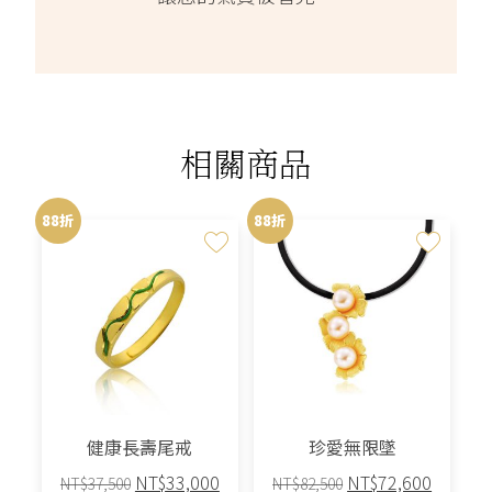
相關商品
88折
88折
健康長壽尾戒
珍愛無限墜
原
目
原
目
NT$
33,000
NT$
72,600
NT$
37,500
NT$
82,500