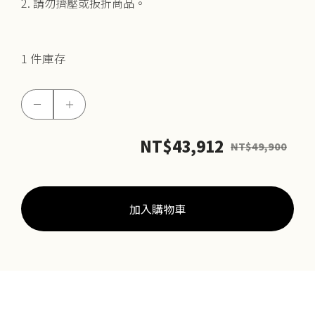
2. 請勿擠壓或扳折商品。
1 件庫存
5G
－
＋
結
愛
NT$
43,912
NT$
49,900
手
鍊
(網
加入購物車
路
獨
賣)
數
量