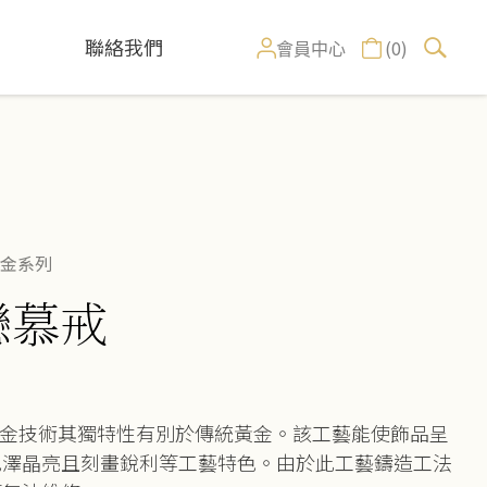
聯絡我們
(0)
會員中心
金系列
戀慕戒
K金技術其獨特性有別於傳統黃金。該工藝能使飾品呈
色澤晶亮且刻畫銳利等工藝特色。由於此工藝鑄造工法