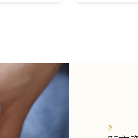
格：
格：
此
價
NT$37,500。
NT$33,000。
格：
產
NT$9,9
品
有
多
種
款
式。
可
在
產
品
頁
面
選