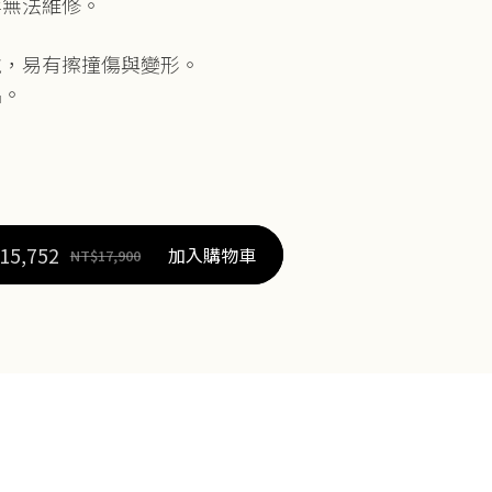
等無法維修。
配戴，易有擦撞傷與變形。
品。
15,752
加入購物車
NT$
17,900