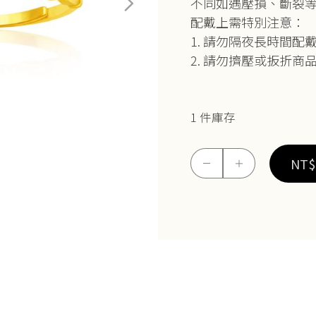
不同如遇壓損、斷裂
配戴上需特別注意：
1. 請勿隔夜長時間
2. 請勿擠壓或扳折商
1 件庫存
5G
NT$
－
＋
心
的
戀
慕
戒
數
量