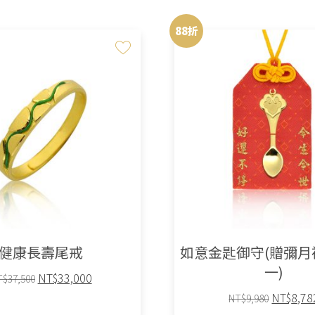
88折
健康長壽尾戒
如意金匙御守(贈彌月
一)
原
目
NT$
33,000
T$
37,500
始
前
原
NT$
8,78
NT$
9,980
價
價
始