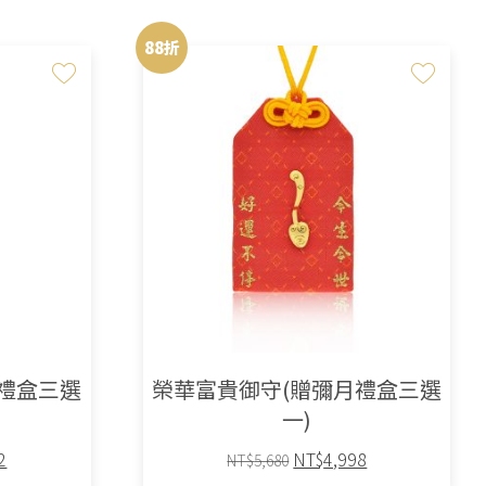
88折
禮盒三選
榮華富貴御守(贈彌月禮盒三選
一)
目
原
目
2
NT$
4,998
NT$
5,680
前
始
前