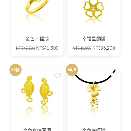
金色幸福戒
幸福星願墜
原
目
原
目
NT$
41,800
NT$
35,200
NT$
47,500
NT$
40,000
始
前
始
前
價
價
價
價
格：
格：
格：
格：
88折
88折
NT$47,500。
NT$41,800。
NT$40,000。
NT$35,
金色真情耳環
金色幸運墜