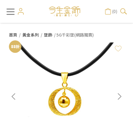
(0)
首頁
/
黃金系列
/
墜飾
/ 5G千彩墜(網路獨賣)
88折