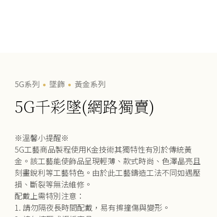
5G系列
墜飾
黃金系列
5G千彩墜(網路獨賣)
※溫馨小提醒※
5G工藝商品製程使用K金技術其獨特性有別於傳統黃
金。該工藝能使飾品呈現輕薄、款式時尚、色澤晶亮且
刻畫銳利等工藝特色。由於此工藝鑄造工法不同如遇壓
損、斷裂等無法維修。
配戴上需特別注意：
1. 請勿隔夜長時間配戴，易有擦撞傷與變形。