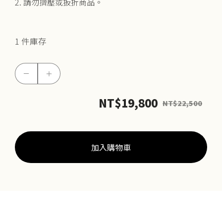
2. 請勿擠壓或扳折商品。
1 件庫存
5G
－
＋
千
彩
NT$
19,800
NT$
22,500
墜
(網
路
加入購物車
獨
賣)
數
量