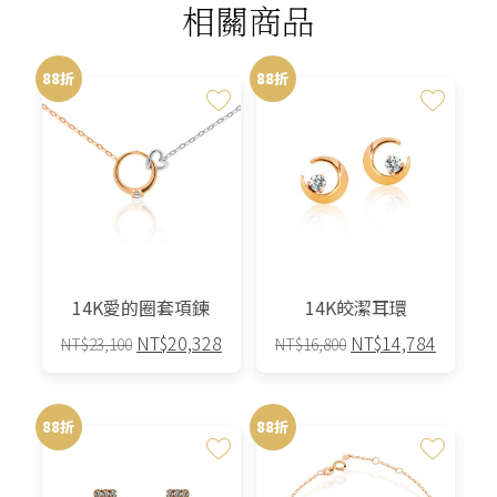
相關商品
88折
88折
14K愛的圈套項鍊
14K皎潔耳環
原
目
原
目
NT$
20,328
NT$
14,784
NT$
23,100
NT$
16,800
始
前
始
前
價
價
價
價
格：
格：
格：
格：
88折
88折
NT$23,100。
NT$20,328。
NT$16,800。
NT$14,