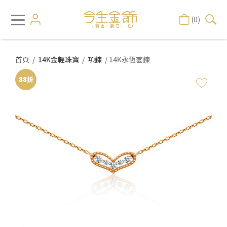
(0)
首頁
/
14K金輕珠寶
/
項鍊
/ 14K永恆套鍊
88折