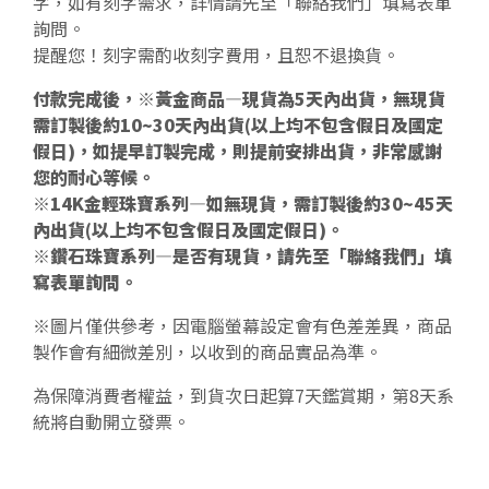
字，如有刻字需求，詳情請先至「聯絡我們」填寫表單
詢問。
提醒您！刻字需酌收刻字費用，且恕不退換貨。
付款完成後，※黃金商品—現貨為5天內出貨，無現貨
需訂製後約10~30天內出貨(以上均不包含假日及國定
假日)，如提早訂製完成，則提前安排出貨，非常感謝
您的耐心等候。
※14K金輕珠寶系列—如無現貨，需訂製後約30~45天
內出貨(以上均不包含假日及國定假日)。
※鑽石珠寶系列—是否有現貨，請先至「聯絡我們」填
寫表單詢問。
※圖片僅供參考，因電腦螢幕設定會有色差差異，商品
製作會有細微差別，以收到的商品實品為準。
為保障消費者權益，到貨次日起算7天鑑賞期，第8天系
統將自動開立發票。