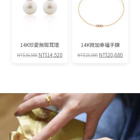
14K珍愛無瑕耳環
14K微加幸福手鍊
原
目
原
目
NT$
14,520
NT$
20,680
NT$
16,500
NT$
23,500
始
前
始
前
價
價
價
價
格：
格：
格：
格：
NT$16,500。
NT$14,520。
NT$23,500。
NT$20,