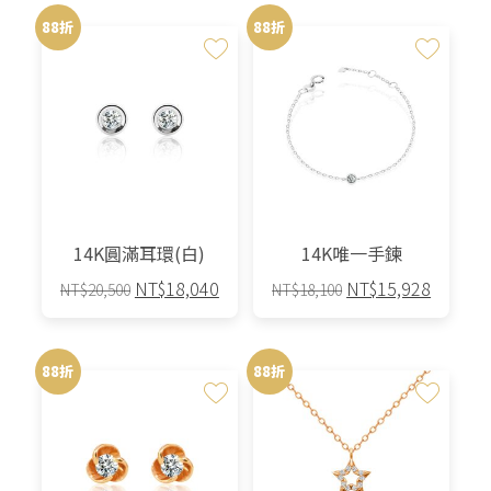
88折
88折
14K圓滿耳環(白)
14K唯一手鍊
原
目
原
目
NT$
18,040
NT$
15,928
NT$
20,500
NT$
18,100
始
前
始
前
價
價
價
價
格：
格：
格：
格：
88折
88折
NT$20,500。
NT$18,040。
NT$18,100。
NT$15,