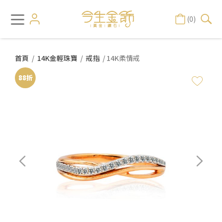
(0)
首頁
/
14K金輕珠寶
/
戒指
/ 14K柔情戒
88折