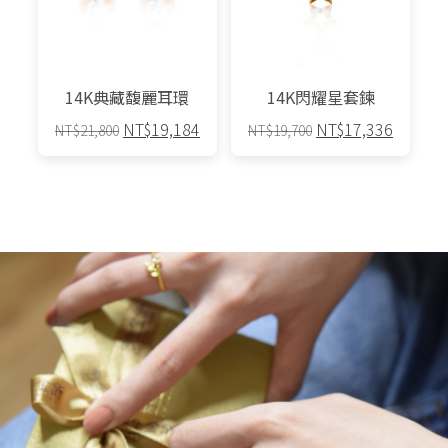
14K典藏馥麗耳環
14K閃耀星套鍊
原
目
原
目
NT$
19,184
NT$
17,336
NT$
21,800
NT$
19,700
始
前
始
前
價
價
價
價
格：
格：
格：
格：
NT$21,800。
NT$19,184。
NT$19,700。
NT$17,