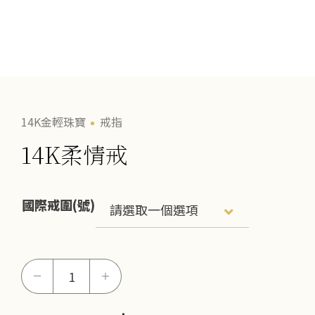
14K金輕珠寶
戒指
14K柔情戒
國際戒圍(號)
14K
－
＋
柔
情