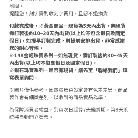
詢問。
提醒您！刻字需酌收刻字費用，且恕不退換貨。
付款完成後，※黃金商品—現貨為5天內出貨，無現貨
需訂製後約10~30天內出貨(以上均不包含假日及國定
假日)，如提早訂製完成，則提前安排出貨，非常感謝
您的耐心等候。
※14K金輕珠寶系列—如無現貨，需訂製後約30~45天
內出貨(以上均不包含假日及國定假日)。
※鑽石珠寶系列—是否有現貨，請先至「聯絡我們」填
寫表單詢問。
※圖片僅供參考，因電腦螢幕設定會有色差差異，商品
製作會有細微差別，以收到的商品實品為準。
為保障消費者權益，到貨次日起算7天鑑賞期，第8天系
統將自動開立發票。