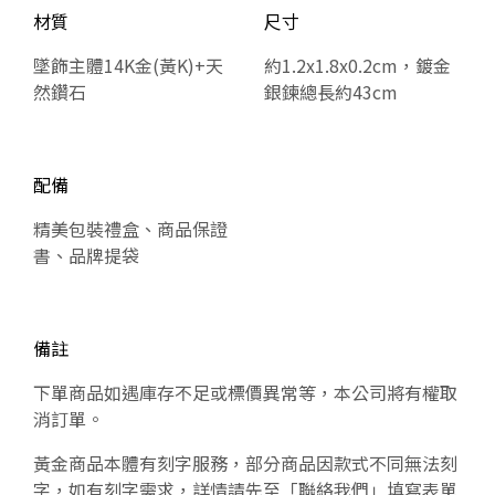
材質
尺寸
墜飾主體14K金(黃K)+天
約1.2x1.8x0.2cm，鍍金
然鑽石
銀鍊總長約43cm
配備
精美包裝禮盒、商品保證
書、品牌提袋
備註
下單商品如遇庫存不足或標價異常等，本公司將有權取
消訂單。
黃金商品本體有刻字服務，部分商品因款式不同無法刻
字，如有刻字需求，詳情請先至「聯絡我們」填寫表單