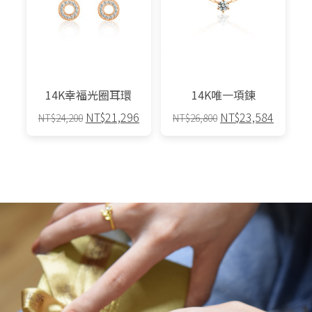
14K幸福光圈耳環
14K唯一項鍊
原
目
原
目
NT$
21,296
NT$
23,584
NT$
24,200
NT$
26,800
始
前
始
前
價
價
價
價
格：
格：
格：
格：
NT$24,200。
NT$21,296。
NT$26,800。
NT$23,