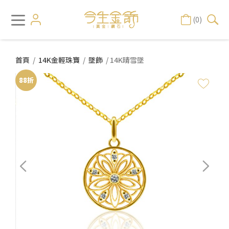
(0)
首頁
/
14K金輕珠寶
/
墜飾
/ 14K晴雪墜
88折