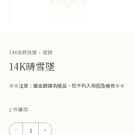
14K金輕珠寶
墜飾
14K晴雪墜
※※注意：鍍金銀鍊為贈品，恕不列入保固及維修※※
2 件庫存
14K
－
＋
晴