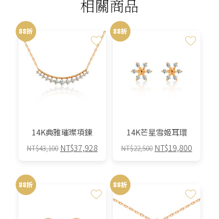
相關商品
88折
88折
14K典雅璀璨項鍊
14K芒星雪姬耳環
原
目
原
目
NT$
37,928
NT$
19,800
NT$
43,100
NT$
22,500
始
前
始
前
價
價
價
價
格：
格：
格：
格：
88折
88折
NT$43,100。
NT$37,928。
NT$22,500。
NT$19,