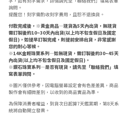
字，如有刻字需求，詳情請先至「聯絡我們」填寫表單
詢問。
提醒您！刻字需酌收刻字費用，且恕不退換貨。
付款完成後，※黃金商品—現貨為5天內出貨，無現貨
需訂製後約10~30天內出貨(以上均不包含假日及國定
假日)，如提早訂製完成，則提前安排出貨，非常感謝
您的耐心等候。
※14K金輕珠寶系列—如無現貨，需訂製後約30~45天
內出貨(以上均不包含假日及國定假日)。
※鑽石珠寶系列—是否有現貨，請先至「聯絡我們」填
寫表單詢問。
※圖片僅供參考，因電腦螢幕設定會有色差差異，商品
製作會有細微差別，以收到的商品實品為準。
為保障消費者權益，到貨次日起算7天鑑賞期，第8天系
統將自動開立發票。