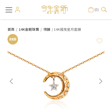
(0)
首頁
/
14K金輕珠寶
/
項鍊
/ 14K搖曳星月套鍊
88折