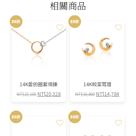
相關商品
88折
88折
14K愛的圈套項鍊
14K皎潔耳環
原
目
原
目
NT$
20,328
NT$
14,784
NT$
23,100
NT$
16,800
始
前
始
前
價
價
價
價
格：
格：
格：
格：
88折
88折
NT$23,100。
NT$20,328。
NT$16,800。
NT$14,