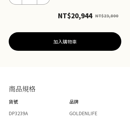
搖
曳
NT$
20,944
NT$
23,800
星
月
套
鍊
加入購物車
數
量
商品規格
貨號
品牌
DP3239A
GOLDENLIFE