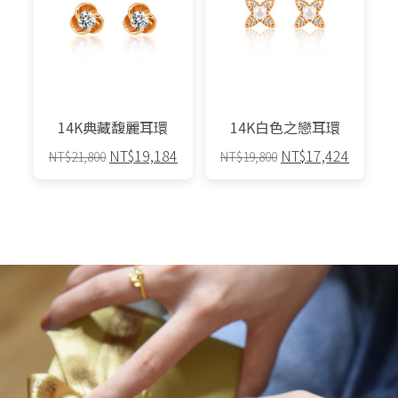
14K典藏馥麗耳環
14K白色之戀耳環
原
目
原
目
NT$
19,184
NT$
17,424
NT$
21,800
NT$
19,800
始
前
始
前
價
價
價
價
格：
格：
格：
格：
NT$21,800。
NT$19,184。
NT$19,800。
NT$17,