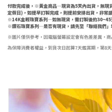
付款完成後，※黃金商品—現貨為5天內出貨，無現貨
定假日)，如提早訂製完成，則提前安排出貨，非常
※14K金輕珠寶系列—如無現貨，需訂製後約30~4
※鑽石珠寶系列—是否有現貨，請先至「聯絡我們」
※圖片僅供參考，因電腦螢幕設定會有色差差異，商
為保障消費者權益，到貨次日起算7天鑑賞期，第8