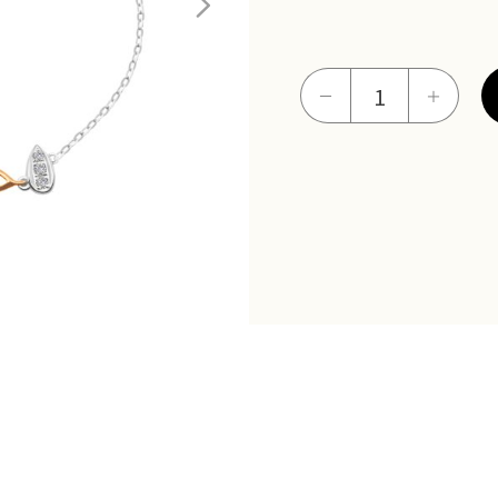
14K
－
＋
幸
福
點
滴
手
鍊
數
量