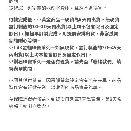
詢問。
提醒您！刻字需酌收刻字費用，且恕不退換貨。
付款完成後，※黃金商品—現貨為5天內出貨，無現貨
需訂製後約10~30天內出貨(以上均不包含假日及國定
假日)，如提早訂製完成，則提前安排出貨，非常感謝
您的耐心等候。
※14K金輕珠寶系列—如無現貨，需訂製後約30~45天
內出貨(以上均不包含假日及國定假日)。
※鑽石珠寶系列—是否有現貨，請先至「聯絡我們」填
寫表單詢問。
※圖片僅供參考，因電腦螢幕設定會有色差差異，商品
製作會有細微差別，以收到的商品實品為準。
為保障消費者權益，到貨次日起算7天鑑賞期，第8天系
統將自動開立發票。