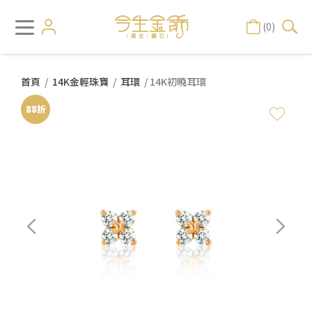
(0)
首頁
/
14K金輕珠寶
/
耳環
/ 14K初曉耳環
88折