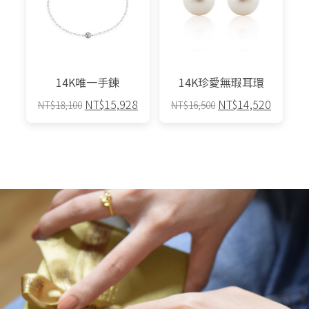
14K唯一手鍊
14K珍愛無瑕耳環
原
目
原
目
NT$
15,928
NT$
14,520
NT$
18,100
NT$
16,500
始
前
始
前
價
價
價
價
格：
格：
格：
格：
NT$18,100。
NT$15,928。
NT$16,500。
NT$14,