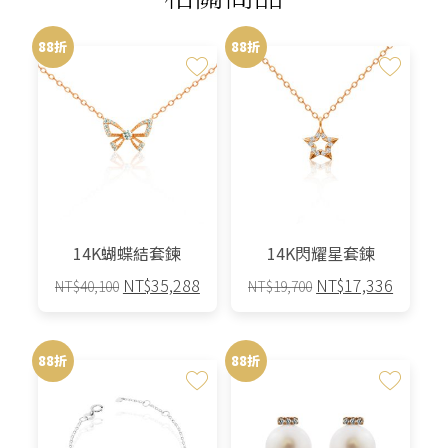
88折
88折
14K蝴蝶結套鍊
14K閃耀星套鍊
原
目
原
目
NT$
35,288
NT$
17,336
NT$
40,100
NT$
19,700
始
前
始
前
價
價
價
價
格：
格：
格：
格：
88折
88折
NT$40,100。
NT$35,288。
NT$19,700。
NT$17,