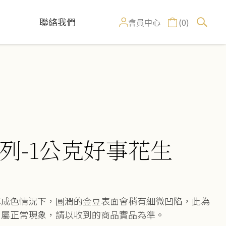
聯絡我們
(0)
會員中心
列-1公克好事花生
：
準成色情況下，圓潤的金豆表面會稍有細微凹陷，此為
，屬正常現象，請以收到的商品實品為準。