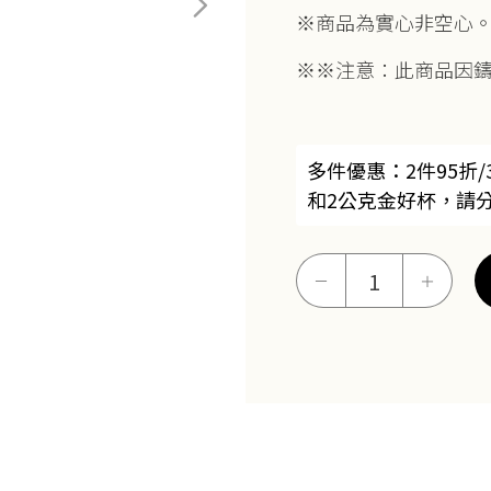
※商品為實心非空心
※※注意：此商品因
多件優惠：2件95折/
和2公克金好杯，請
黃
－
＋
金
豆
系
列-1
公
克
好