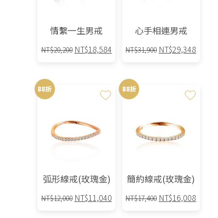
情繫一生男戒
心手相連男戒
原
目
原
目
NT$
18,584
NT$
29,348
NT$
20,200
NT$
31,900
始
前
始
前
此
此
價
價
價
價
產
產
格：
格：
格：
格：
88折
88折
品
品
NT$20,200。
NT$18,584。
NT$31,900。
NT$2
有
有
多
多
種
種
款
款
式。
式。
可
可
在
在
弧形線戒(玫瑰金)
簡約線戒(玫瑰金)
產
產
品
品
原
目
原
目
NT$
11,040
NT$
16,008
NT$
12,000
NT$
17,400
頁
頁
始
前
始
前
此
此