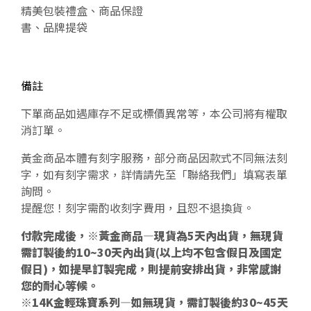
精美包裝禮盒、商品保證
書、品牌提袋
備註
下單商品如遇庫存不足或標價異常等，本公司將有權取
消訂單。
黃金商品本體有刻字服務，部分商品因款式不同無法刻
字，如有刻字需求，詳情請先至「聯絡我們」填寫表單
詢問。
提醒您！刻字需酌收刻字費用，且恕不退換貨。
付款完成後，※黃金商品—現貨為5天內出貨，無現貨
需訂製後約10~30天內出貨(以上均不包含假日及國定
假日)，如提早訂製完成，則提前安排出貨，非常感謝
您的耐心等候。
※14K金輕珠寶系列—如無現貨，需訂製後約30~45天