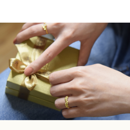
面
面
價
價
價
價
產
產
選
選
格：
格：
格：
格：
品
品
擇
擇
NT$12,000。
NT$11,040。
NT$17,400。
NT$1
有
有
選
選
多
多
項
項
種
種
款
款
式。
式。
可
可
在
在
產
產
品
品
頁
頁
面
面
選
選
擇
擇
選
選
項
項