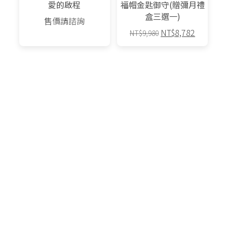
愛的啟程
福帽金匙御守(贈彌月禮
盒三選一)
售價請諮詢
原
目
NT$
8,782
NT$
9,980
始
前
此
價
價
產
格：
格：
88折
88折
品
NT$9,980。
NT$8,7
有
多
種
款
式。
可
在
產
品
原
目
原
目
NT$
72,600
NT$
89,144
NT$
82,500
NT$
101,300
頁
始
前
始
前
面
價
價
價
價
選