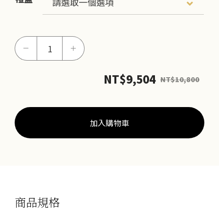
金
－
＋
蛇
祥
NT$
9,504
NT$
10,800
福
御
守
數
加入購物車
量
商品規格