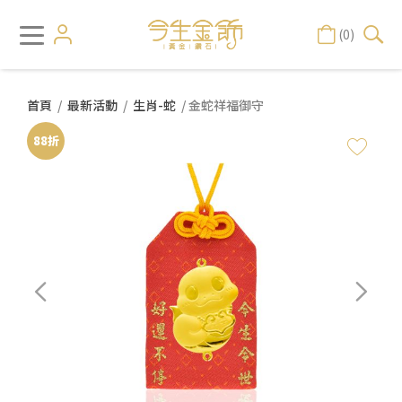
(0)
首頁
/
最新活動
/
生肖-蛇
/ 金蛇祥福御守
88折