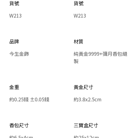
貨號
貨號
W213
W213
品牌
材質
今生金飾
純黃金9999+彌月香包縫
製
金重
黃金尺寸
約0.25錢 ±0.05錢
約3.8x2.5cm
香包尺寸
三寶盒尺寸
約6.5x4cm
約25x12cm