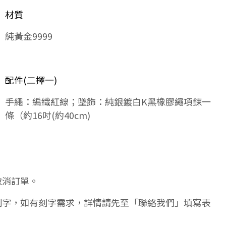
材質
純黃金9999
配件(二擇一)
手繩：編織紅線；墜飾：純銀鍍白K黑橡膠繩項鍊一
條（約16吋(約40cm)
取消訂單。
刻字，如有刻字需求，詳情請先至「聯絡我們」填寫表