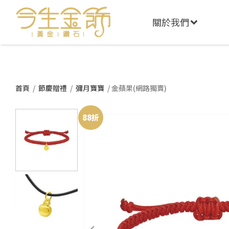
關於我們
首頁
/
節慶贈禮
/
彌月寶寶
/ 金蘋果(網路獨賣)
88折