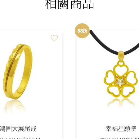
相關商品
88折
鴻圖大展尾戒
幸福星願墜