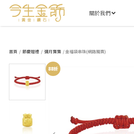
關於我們
首頁
/
節慶贈禮
/
彌月寶寶
/ 金福袋串珠(網路獨賣)
88折