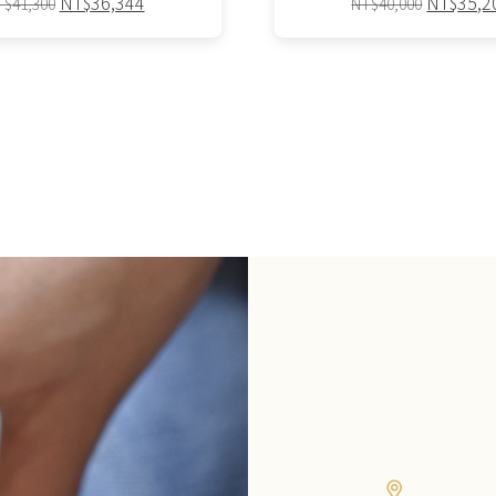
原
目
原
NT$
36,344
NT$
35,2
T$
41,300
NT$
40,000
始
前
始
價
價
價
格：
格：
格：
NT$41,300。
NT$36,344。
NT$40,