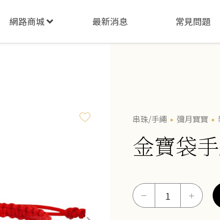
網路商城
最新消息
常見問題
串珠/手繩
彌月寶寶
金寶袋手
金
－
＋
寶
袋