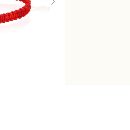
手
繩
數
量