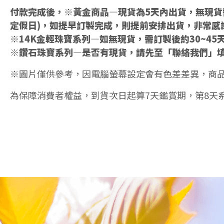
付款完成後，※黃金商品—現貨為5天內出貨，無現貨需
定假日)，如提早訂製完成，則提前安排出貨，非常感
※14K金輕珠寶系列—如無現貨，需訂製後約30~45
※鑽石珠寶系列—是否有現貨，請先至「聯絡我們」
※圖片僅供參考，因電腦螢幕設定會有色差差異，商
為保障消費者權益，到貨次日起算7天鑑賞期，第8天