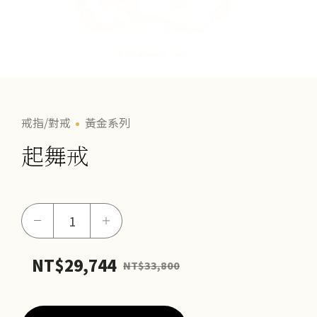
戒指/對戒
黃金系列
起舞戒
起
－
＋
舞
戒
NT$
29,744
NT$
33,800
數
量