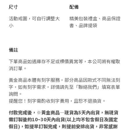
尺寸
配備
活動戒圍，可自行調整大
精美包裝禮盒、商品保證
小
書、品牌提袋
備註
下單商品如遇庫存不足或標價異常等，本公司將有權取
消訂單。
黃金商品本體有刻字服務，部分商品因款式不同無法刻
字，如有刻字需求，詳情請先至「聯絡我們」填寫表單
詢問。
提醒您！刻字需酌收刻字費用，且恕不退換貨。
付款完成後，※黃金商品—現貨為5天內出貨，無現貨
需訂製後約10~30天內出貨(以上均不包含假日及國定
假日)，如提早訂製完成，則提前安排出貨，非常感謝