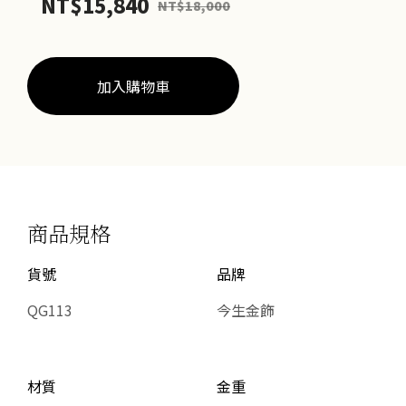
NT$
15,840
NT$
18,000
環
數
量
加入購物車
商品規格
貨號
品牌
QG113
今生金飾
材質
金重