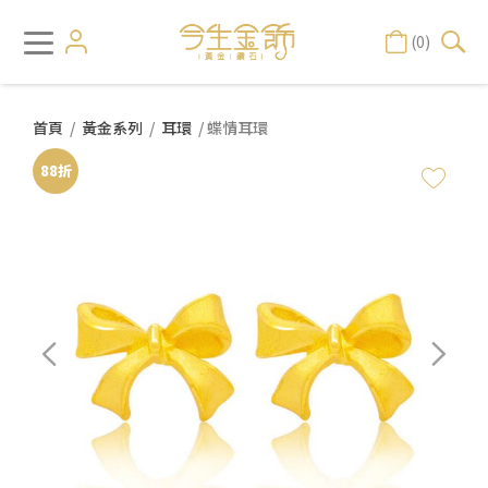
(0)
首頁
/
黃金系列
/
耳環
/ 蝶情耳環
88折