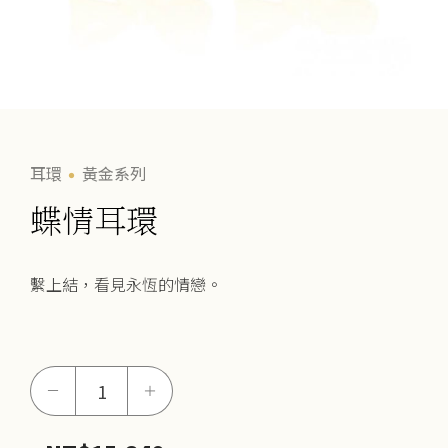
耳環
黃金系列
蝶情耳環
繫上結，看見永恆的情戀。
蝶
－
＋
情
耳