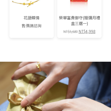
花語蝶情
榮華富貴御守(贈彌月禮
盒三選一)
售價請諮詢
原
目
NT$
4,998
NT$
5,680
始
前
此
價
價
產
格：
格：
品
NT$5,680。
NT$4,9
有
多
種
款
式。
可
在
產
品