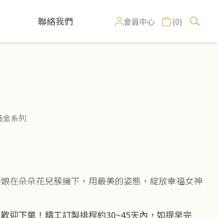
聯絡我們
(0)
會員中心
黃金系列
新娘在朵朵花兒簇擁下，用最美的姿態，綻放幸福女神
歡迎下單！精工訂製排程約30~45天內，如提早完