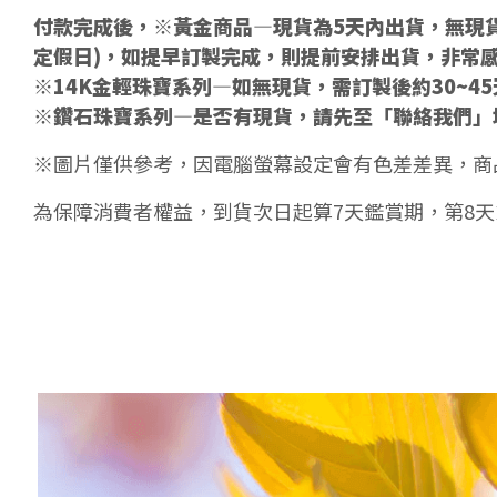
付款完成後，※黃金商品—現貨為5天內出貨，無現貨
定假日)，如提早訂製完成，則提前安排出貨，非常
※14K金輕珠寶系列—如無現貨，需訂製後約30~4
※鑽石珠寶系列—是否有現貨，請先至「聯絡我們」
※圖片僅供參考，因電腦螢幕設定會有色差差異，商
為保障消費者權益，到貨次日起算7天鑑賞期，第8