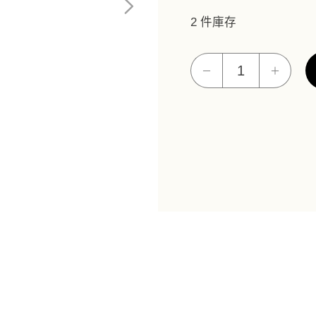
2 件庫存
花
－
＋
絲-
金
莎
耳
環
數
量