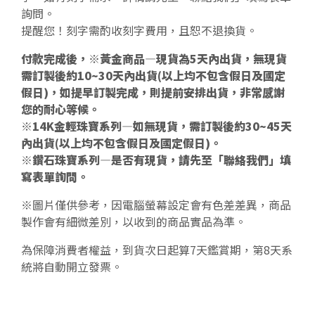
詢問。
提醒您！刻字需酌收刻字費用，且恕不退換貨。
付款完成後，※黃金商品—現貨為5天內出貨，無現貨
需訂製後約10~30天內出貨(以上均不包含假日及國定
假日)，如提早訂製完成，則提前安排出貨，非常感謝
您的耐心等候。
※14K金輕珠寶系列—如無現貨，需訂製後約30~45天
內出貨(以上均不包含假日及國定假日)。
※鑽石珠寶系列—是否有現貨，請先至「聯絡我們」填
寫表單詢問。
※圖片僅供參考，因電腦螢幕設定會有色差差異，商品
製作會有細微差別，以收到的商品實品為準。
為保障消費者權益，到貨次日起算7天鑑賞期，第8天系
統將自動開立發票。