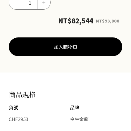
－
＋
絲-
花
NT$
82,544
NT$
93,800
蝶
展
翅
項
加入購物車
鍊
數
量
商品規格
貨號
品牌
CHF2953
今生金飾