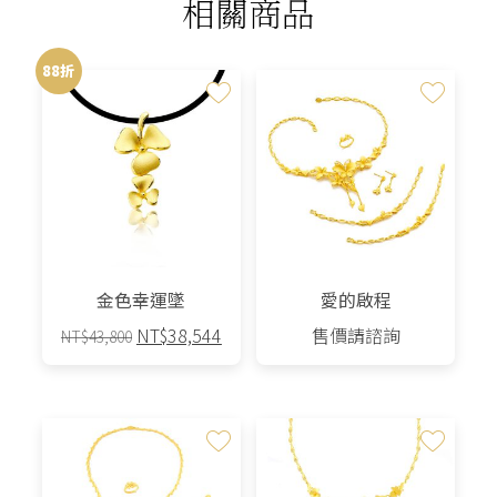
相關商品
88折
金色幸運墜
愛的啟程
原
目
NT$
38,544
售價請諮詢
NT$
43,800
始
前
價
價
格：
格：
NT$43,800。
NT$38,544。