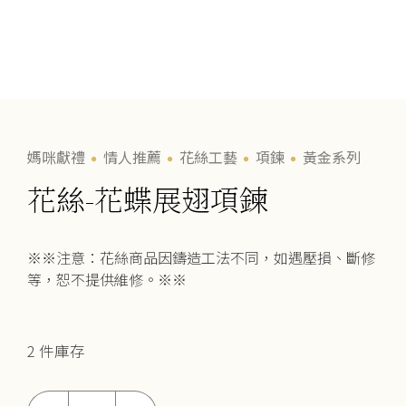
媽咪獻禮
情人推薦
花絲工藝
項鍊
黃金系列
花絲-花蝶展翅項鍊
※※注意：花絲商品因鑄造工法不同，如遇壓損、斷修
等，恕不提供維修。※※
2 件庫存
花