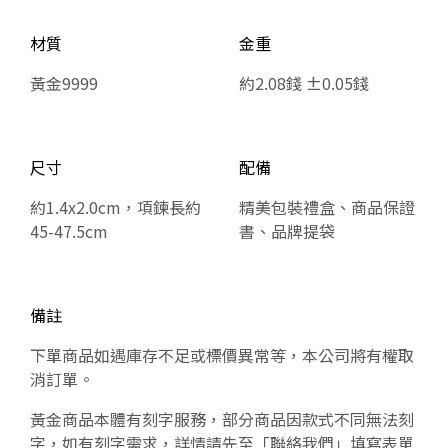
材質
金重
黃金9999
約2.08錢 ±0.05錢
尺寸
配備
約1.4x2.0cm，項鍊長約
精美包裝禮盒、商品保證
45-47.5cm
書、品牌提袋
備註
下單商品如遇庫存不足或標價異常等，本公司將有權取
消訂單。
黃金商品本體有刻字服務，部分商品因款式不同無法刻
字，如有刻字需求，詳情請先至「聯絡我們」填寫表單