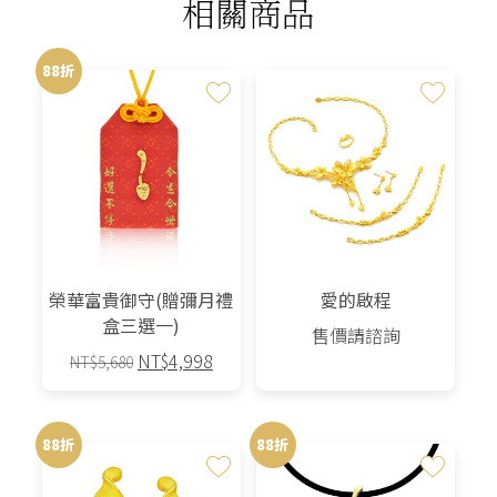
相關商品
88折
榮華富貴御守(贈彌月禮
愛的啟程
盒三選一)
售價請諮詢
原
目
NT$
4,998
NT$
5,680
始
前
此
價
價
產
格：
格：
88折
88折
品
NT$5,680。
NT$4,998。
有