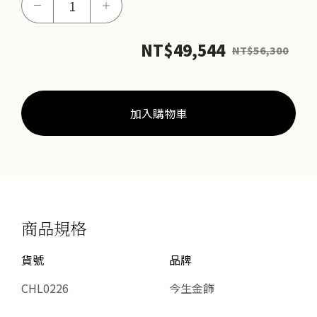
－
＋
絲-
結
NT$
49,544
NT$
56,300
喜
戒
數
量
加入購物車
商品規格
貨號
品牌
CHL0226
今生金飾