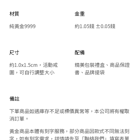
材質
金重
純黃金9999
約1.05錢 ±0.05錢
尺寸
配備
約1.0x1.5cm，活動戒
精美包裝禮盒、商品保證
圍，可自行調整大小
書、品牌提袋
備註
下單商品如遇庫存不足或標價異常等，本公司將有權取
消訂單。
黃金商品本體有刻字服務，部分商品因款式不同無法刻
字，如有刻字需求，詳情請先至「聯絡我們」填寫表單