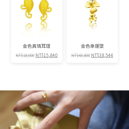
多
種
款
式。
可
在
產
金色真情耳環
金色幸運墜
品
原
目
原
目
NT$
15,840
NT$
38,544
NT$
18,000
NT$
43,800
頁
始
前
始
前
面
價
價
價
價
選
格：
格：
格：
格：
擇
NT$18,000。
NT$15,840。
NT$43,800。
NT$38,
選
項