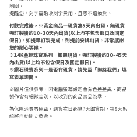
詢問。
提醒您！刻字需酌收刻字費用，且恕不退換貨。
付款完成後，※黃金商品—現貨為5天內出貨，無現貨
需訂製後約10~30天內出貨(以上均不包含假日及國定
假日)，如提早訂製完成，則提前安排出貨，非常感謝
您的耐心等候。
※14K金輕珠寶系列—如無現貨，需訂製後約30~45天
內出貨(以上均不包含假日及國定假日)。
※鑽石珠寶系列—是否有現貨，請先至「聯絡我們」填
寫表單詢問。
※圖片僅供參考，因電腦螢幕設定會有色差差異，商品
製作會有細微差別，以收到的商品實品為準。
為保障消費者權益，到貨次日起算7天鑑賞期，第8天系
統將自動開立發票。