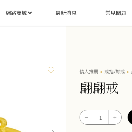
網路商城
最新消息
常見問題
情人推薦
戒指/對戒
翩翩戒
翩
－
＋
翩
戒