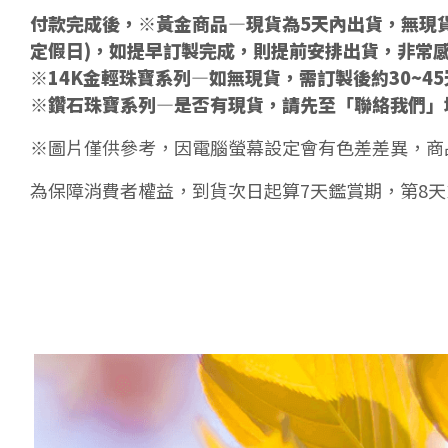
付款完成後，※黃金商品—現貨為5天內出貨，無現貨
定假日)，如提早訂製完成，則提前安排出貨，非常
※14K金輕珠寶系列—如無現貨，需訂製後約30~4
※鑽石珠寶系列—是否有現貨，請先至「聯絡我們」
※圖片僅供參考，因電腦螢幕設定會有色差差異，商
為保障消費者權益，到貨次日起算7天鑑賞期，第8