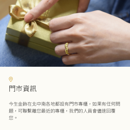
可
在
產
品
頁
面
選
擇
選
項
門市資訊
今生金飾在北中南各地都設有門市專櫃，如果有任何問
題，可聯繫離您最近的專櫃，我們的人員會儘速回覆
您。