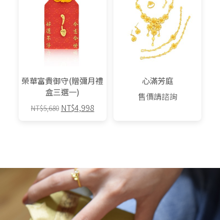
榮華富貴御守(贈彌月禮
心滿芳庭
盒三選一)
售價請諮詢
原
目
NT$
4,998
NT$
5,680
始
前
此
價
價
產
格：
格：
品
NT$5,680。
NT$4,998。
有
多
種
款
式。