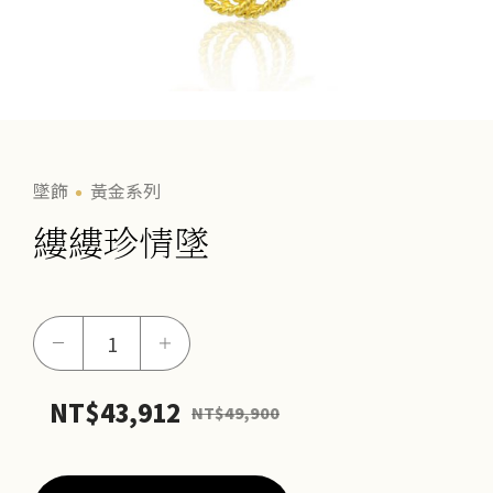
墜飾
黃金系列
縷縷珍情墜
縷
－
＋
縷
珍
NT$
43,912
NT$
49,900
情
墜
數