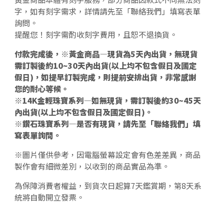
字，如有刻字需求，詳情請先至「聯絡我們」填寫表單
詢問。
提醒您！刻字需酌收刻字費用，且恕不退換貨。
付款完成後，※黃金商品—現貨為5天內出貨，無現貨
需訂製後約10~30天內出貨(以上均不包含假日及國定
假日)，如提早訂製完成，則提前安排出貨，非常感謝
您的耐心等候。
※14K金輕珠寶系列—如無現貨，需訂製後約30~45天
內出貨(以上均不包含假日及國定假日)。
※鑽石珠寶系列—是否有現貨，請先至「聯絡我們」填
寫表單詢問。
※圖片僅供參考，因電腦螢幕設定會有色差差異，商品
製作會有細微差別，以收到的商品實品為準。
為保障消費者權益，到貨次日起算7天鑑賞期，第8天系
統將自動開立發票。