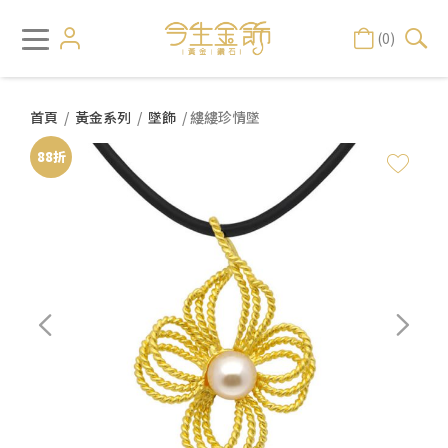
(0)
首頁
/
黃金系列
/
墜飾
/ 縷縷珍情墜
88折