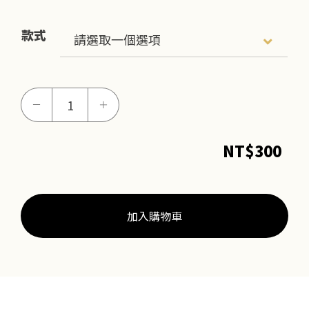
款式
編
－
＋
織
手
NT$
300
繩
環
數
量
加入購物車