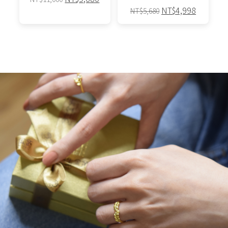
原
目
始
前
NT$
4,998
NT$
5,680
始
前
價
價
此
價
價
格：
格：
產
格：
格：
NT$11,000。
NT$9,680。
品
NT$5,680。
NT$4,9
有
多
種
款
式。
可
在
產
品
頁
面
選
擇
選