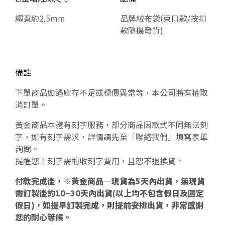
繩寬約2.5mm
品牌絨布袋(束口款/按扣
款隨機發貨)
備註
下單商品如遇庫存不足或標價異常等，本公司將有權取
消訂單。
黃金商品本體有刻字服務，部分商品因款式不同無法刻
字，如有刻字需求，詳情請先至「聯絡我們」填寫表單
詢問。
提醒您！刻字需酌收刻字費用，且恕不退換貨。
付款完成後，※黃金商品—現貨為5天內出貨，無現貨
需訂製後約10~30天內出貨(以上均不包含假日及國定
假日)，如提早訂製完成，則提前安排出貨，非常感謝
您的耐心等候。