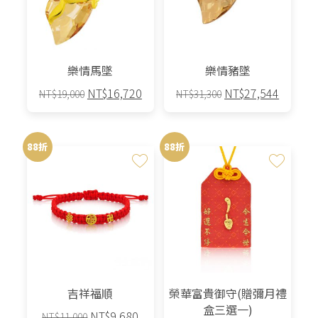
樂情馬墜
樂情豬墜
原
目
原
目
NT$
16,720
NT$
27,544
NT$
19,000
NT$
31,300
始
前
始
前
價
價
價
價
格：
格：
格：
格：
88折
88折
NT$19,000。
NT$16,720。
NT$31,300。
NT$27,
吉祥福順
榮華富貴御守(贈彌月禮
盒三選一)
原
目
NT$
9,680
NT$
11,000