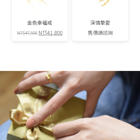
金色幸福戒
深情摯愛
原
目
NT$
41,800
售價請諮詢
NT$
47,500
始
前
價
價
格：
格：
NT$47,500。
NT$41,800。