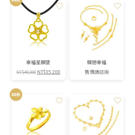
幸福星願墜
蝶戀幸福
原
目
NT$
35,200
售價請諮詢
NT$
40,000
始
前
價
價
格：
格：
88折
NT$40,000。
NT$35,200。