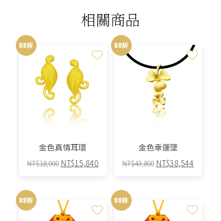
相關商品
88折
88折
金色真情耳環
金色幸運墜
原
目
原
目
NT$
15,840
NT$
38,544
NT$
18,000
NT$
43,800
始
前
始
前
價
價
價
價
格：
格：
格：
格：
88折
88折
NT$18,000。
NT$15,840。
NT$43,800。
NT$38,