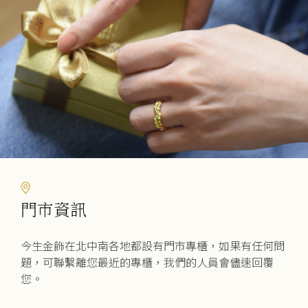
可
可
在
在
產
產
品
品
頁
頁
面
面
選
選
擇
擇
選
選
項
項
門市資訊
今生金飾在北中南各地都設有門市專櫃，如果有任何問
題，可聯繫離您最近的專櫃，我們的人員會儘速回覆
您。