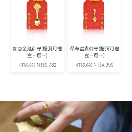
如意金匙御守(贈彌月禮
榮華富貴御守(贈彌月禮
盒三選一)
盒三選一)
原
目
原
目
NT$
8,782
NT$
4,998
NT$
9,980
NT$
5,680
始
前
始
前
此
此
價
價
價
價
產
產
格：
格：
格：
格：
品
品
NT$9,980。
NT$8,782。
NT$5,680。
NT$4,9
有
有
多
多
種
種
款
款
式。
式。