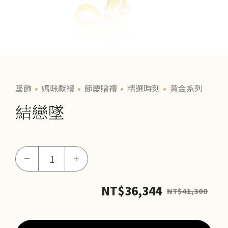
墜飾
媽咪獻禮
節慶贈禮
精選時刻
黃金系列
結戀墜
結
－
＋
戀
墜
NT$
36,344
NT$
41,300
數
量