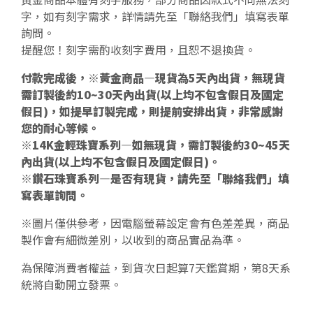
字，如有刻字需求，詳情請先至「聯絡我們」填寫表單
詢問。
提醒您！刻字需酌收刻字費用，且恕不退換貨。
付款完成後，※黃金商品—現貨為5天內出貨，無現貨
需訂製後約10~30天內出貨(以上均不包含假日及國定
假日)，如提早訂製完成，則提前安排出貨，非常感謝
您的耐心等候。
※14K金輕珠寶系列—如無現貨，需訂製後約30~45天
內出貨(以上均不包含假日及國定假日)。
※鑽石珠寶系列—是否有現貨，請先至「聯絡我們」填
寫表單詢問。
※圖片僅供參考，因電腦螢幕設定會有色差差異，商品
製作會有細微差別，以收到的商品實品為準。
為保障消費者權益，到貨次日起算7天鑑賞期，第8天系
統將自動開立發票。