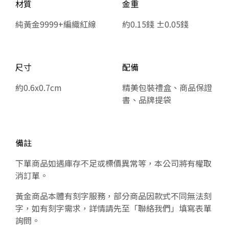
材質
金重
純黃金9999+編織紅線
約0.15錢 ±0.05錢
尺寸
配備
約0.6x0.7cm
精美包裝禮盒、商品保證
書、品牌提袋
備註
下單商品如遇庫存不足或標價異常等，本公司將有權取
消訂單。
黃金商品本體有刻字服務，部分商品因款式不同無法刻
字，如有刻字需求，詳情請先至「聯絡我們」填寫表單
詢問。