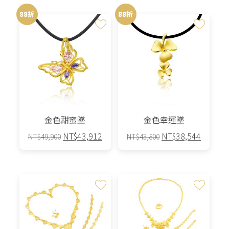
88折
88折
金色甜蜜墜
金色幸運墜
原
目
原
目
NT$
43,912
NT$
38,544
NT$
49,900
NT$
43,800
始
前
始
前
價
價
價
價
格：
格：
格：
格：
NT$49,900。
NT$43,912。
NT$43,800。
NT$38,