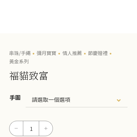
串珠/手繩
彌月寶寶
情人推薦
節慶贈禮
黃金系列
福貓致富
手圍
福
－
＋
貓